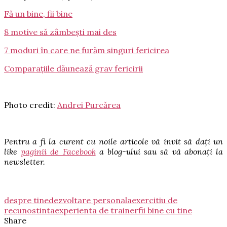
Fă un bine, fii bine
8 motive să zâmbești mai des
7 moduri în care ne furăm singuri fericirea
Comparațiile dăunează grav fericirii
Photo credit:
Andrei Purcărea
Pentru a fi la curent cu noile articole vă invit să dați un
like
paginii de Facebook
a blog-ului sau să vă abonați la
newsletter.
despre tine
dezvoltare personala
exercitiu de
recunostinta
experienta de trainer
fii bine cu tine
Share