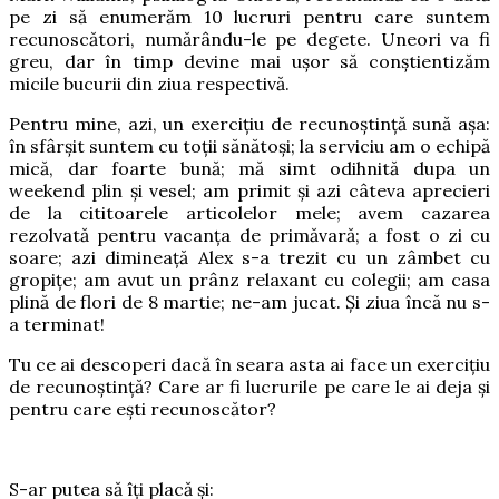
pe zi să enumerăm 10 lucruri pentru care suntem
recunoscători, numărându-le pe degete. Uneori va fi
greu, dar în timp devine mai ușor să conștientizăm
micile bucurii din ziua respectivă.
Pentru mine, azi, un exercițiu de recunoștință sună așa:
în sfârșit suntem cu toții sănătoși; la serviciu am o echipă
mică, dar foarte bună; mă simt odihnită dupa un
weekend plin și vesel; am primit și azi câteva aprecieri
de la cititoarele articolelor mele; avem cazarea
rezolvată pentru vacanța de primăvară; a fost o zi cu
soare; azi dimineață Alex s-a trezit cu un zâmbet cu
gropițe; am avut un prânz relaxant cu colegii; am casa
plină de flori de 8 martie; ne-am jucat. Și ziua încă nu s-
a terminat!
Tu ce ai descoperi dacă în seara asta ai face un exercițiu
de recunoștință? Care ar fi lucrurile pe care le ai deja și
pentru care ești recunoscător?
S-ar putea să îți placă și: