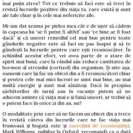
mai puțin stres? Tot ce trebuie să faci este să treci în
revistă lucrurile pozitive din viața ta, care există și sunt
ale tale chiar și în cele mai nefericite zile.
Mi-am dat seama pe pielea mea cât e de ușor să cădem
în capcana lui “ar fi putut fi altfel” sau “ce bine ar fi fost
dacă” și că uneori remediul cel mai bun pentru toate
gândurile negative este să faci un pas înapoi și să te
gândești la lucrurile pentru care ești recunoscător. În
schimbul acestui efort, vei avea parte de o stare de
spirit mai bună, care la rândul său reduce cantitatea de
hormon al stresului (cortizol) din organism. Și uite așa,
oamenii care își fac un obicei din a fi recunoscători chiar
și pentru cele mai mici lucruri se simt mai bine, au mai
multă energie și sunt mai sănătoși. Dacă în preajma
sărbătorilor de iarnă sau în vacanțe putem să ne
aducem aminte că viața mai e și faină uneori, ar trebui să
o putem face în orice zi din an, nu?
O modalitate prin care să ne facem un obicei din a trece
în revistă câteva din lucrurile care ne fac viața mai
frumoasă și bogată este și
exercițiul de recunoștință
.
Mark Williams, psihilog la Oxford, recomandă ca o dată