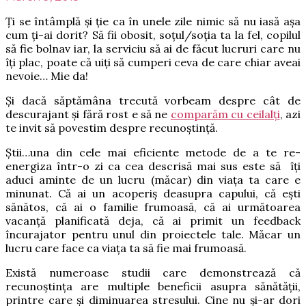
Ți se întâmplă și ție ca în unele zile nimic să nu iasă așa
cum ți-ai dorit? Să fii obosit, soțul/soția ta la fel, copilul
să fie bolnav iar, la serviciu să ai de făcut lucruri care nu
îți plac, poate că uiți să cumperi ceva de care chiar aveai
nevoie… Mie da!
Și dacă săptămâna trecută vorbeam despre cât de
descurajant și fără rost e să ne
comparăm cu ceilalți
, azi
te invit să povestim despre recunoștință.
Știi…una din cele mai eficiente metode de a te re-
energiza într-o zi ca cea descrisă mai sus este să îți
aduci aminte de un lucru (măcar) din viața ta care e
minunat. Că ai un acoperiș deasupra capului, că ești
sănătos, că ai o familie frumoasă, că ai următoarea
vacanță planificată deja, că ai primit un feedback
încurajator pentru unul din proiectele tale. Măcar un
lucru care face ca viața ta să fie mai frumoasă.
Există numeroase studii care demonstrează că
recunoștința are multiple beneficii asupra sănătății,
printre care și diminuarea stresului. Cine nu și-ar dori