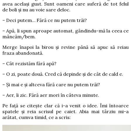
avea același gust. Sunt oameni care suferă de tot felul
de boli și nu au voie sare deloc.
– Deci putem… Fără ce nu putem trăi?
– Apă, îi spun aproape automat, gândindu-mă la ceea ce
mâncăm/bem.
Merge înapoi la birou și revine până să apuc să reiau
fraza abandonată.
– Cât rezistăm fără apă?
– O zi, poate două. Cred că depinde și de cât de cald e.
– Și mai e și altceva fără care nu putem trăi?
– Aer, îi zic. Fără aer mori în câteva minute.
Pe față se citește clar că i-a venit o idee. Îmi întoarce
spatele și reia scrisul pe caiet. Abia mai târziu mi-a
arătat, cumva timid, ce a scris: