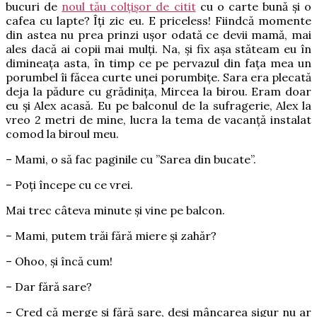
bucuri de
noul tău colțișor de citit
cu o carte bună și o
cafea cu lapte? Îți zic eu. E priceless! Fiindcă momente
din astea nu prea prinzi ușor odată ce devii mamă, mai
ales dacă ai copii mai mulți. Na, și fix așa stăteam eu în
dimineața asta, în timp ce pe pervazul din fața mea un
porumbel îi făcea curte unei porumbițe. Sara era plecată
deja la pădure cu grădinița, Mircea la birou. Eram doar
eu și Alex acasă. Eu pe balconul de la sufragerie, Alex la
vreo 2 metri de mine, lucra la tema de vacanță instalat
comod la biroul meu.
– Mami, o să fac paginile cu ”Sarea din bucate”.
– Poți începe cu ce vrei.
Mai trec câteva minute și vine pe balcon.
– Mami, putem trăi fără miere și zahăr?
– Ohoo, și încă cum!
– Dar fără sare?
– Cred că merge și fără sare, deși mâncarea sigur nu ar