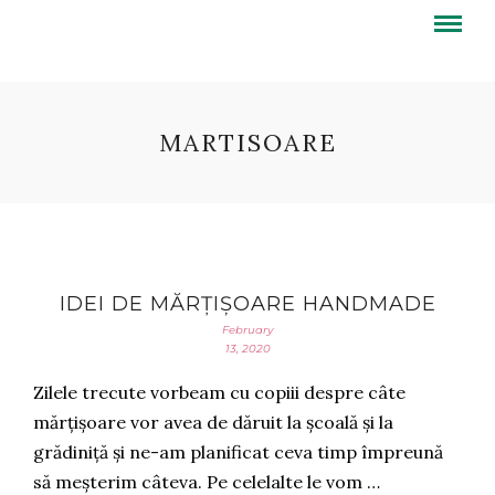
MARTISOARE
IDEI DE MĂRȚIȘOARE HANDMADE
February
13, 2020
Zilele trecute vorbeam cu copiii despre câte
mărțișoare vor avea de dăruit la școală și la
grădiniță și ne-am planificat ceva timp împreună
să meșterim câteva. Pe celelalte le vom …