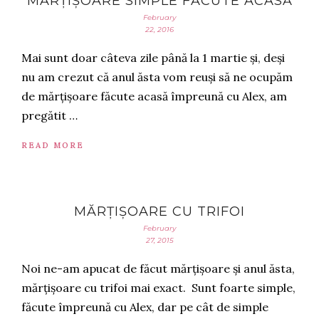
MĂRȚIȘOARE SIMPLE FĂCUTE ACASĂ
February
22, 2016
Mai sunt doar câteva zile până la 1 martie și, deși
nu am crezut că anul ăsta vom reuși să ne ocupăm
de mărțișoare făcute acasă împreună cu Alex, am
pregătit …
READ MORE
MĂRȚIȘOARE CU TRIFOI
February
27, 2015
Noi ne-am apucat de făcut mărțișoare și anul ăsta,
mărțișoare cu trifoi mai exact. Sunt foarte simple,
făcute împreună cu Alex, dar pe cât de simple