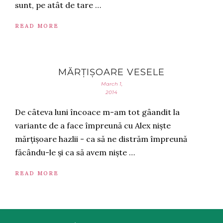
sunt, pe atât de tare …
READ MORE
MĂRȚIȘOARE VESELE
March 1,
2014
De câteva luni încoace m-am tot gâandit la
variante de a face împreună cu Alex niște
mărțișoare hazlii - ca să ne distrăm împreună
făcându-le și ca să avem niște …
READ MORE