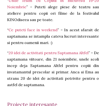
“
Unde Iesim cu Copilul in Bucuresti 19-20
Noiembrie
” – Puteti alege piese de teatru sau
ateliere pentru copii ori filme de la festivalul
KINOdiseea sau pe toate.
“
Ce puteti face in weekend
” – In acest sfarsit de
saptamana se intampla cateva lucruri interesante
si pentru oamenii mari. :)
“
20 idei de activitati pentru Saptamana Altfel
” – De
saptamana viitoare, din 21 noiembrie, unele scoli
incep deja Saptamana Altfel pentru copiii din
invatamantul prescolar si primar. Anca si Ema au
strans 20 de idei de activitati potrivite pentru o
astfel de saptamana.
Proiecte interesante