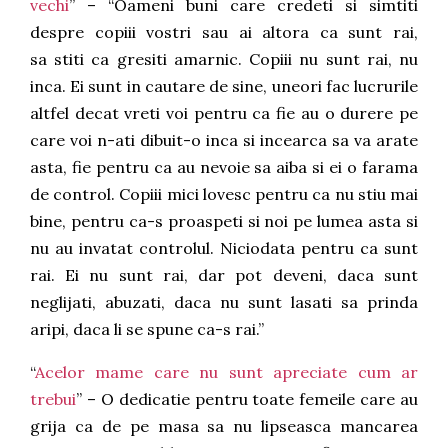
vechi
” – “Oameni buni care credeti si simtiti
despre copiii vostri sau ai altora ca sunt rai,
sa stiti ca gresiti amarnic. Copiii nu sunt rai, nu
inca. Ei sunt in cautare de sine, uneori fac lucrurile
altfel decat vreti voi pentru ca fie au o durere pe
care voi n-ati dibuit-o inca si incearca sa va arate
asta, fie pentru ca au nevoie sa aiba si ei o farama
de control. Copiii mici lovesc pentru ca nu stiu mai
bine, pentru ca-s proaspeti si noi pe lumea asta si
nu au invatat controlul. Niciodata pentru ca sunt
rai. Ei nu sunt rai, dar pot deveni, daca sunt
neglijati, abuzati, daca nu sunt lasati sa prinda
aripi, daca li se spune ca-s rai.”
“
Acelor mame care nu sunt apreciate cum ar
trebui
” – O dedicatie pentru toate femeile care au
grija ca de pe masa sa nu lipseasca mancarea