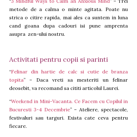
“
3 Mindful Ways to Calm an Anxious Mind
” – Trei
metode de a calma o minte agitata. Poate nu
strica o citire rapida, mai ales ca suntem in luna
cand goana dupa cadouri isi pune amprenta
asupra zen-ului nostru.
Activitati pentru copii si parinti
“
Felinar din hartie de calc si cutie de branza
topita
” – Daca vreti sa mesteriti un felinar
deosebit, va recomand sa cititi articolul Laurei.
“
Weekend in Mini-Vacanta. Ce Facem cu Copilul in
Bucuresti 3-4 Decembrie
” – Ateliere, spectacole,
festivaluri sau targuri. Exista cate ceva pentru
fiecare.