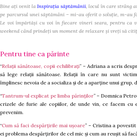
Bine ați venit la
Inspirația săptămânii
, locul în care strâng 
pe parcursul unei săptămâni – mi-au oferit o soluție, m-au fă
Le voi împărtăși cu voi în fiecare vineri seara, pentru ca v
weekend când prindeți un moment de relaxare și vreți să citiț
Pentru tine ca părinte
“
Relații sănătoase, copii echilibrați
” – Adriana a scris desp
să lege relații sănătoase. Relații în care nu sunt victim
împlinesc nevoia de a socializa și de a aparține unui grup, de a
“
Tantrum-ul explicat pe limba părinților
” – Domnica Petrov
crizele de furie ale copiilor, de unde vin, ce facem cu
prevenim.
“
Cum să faci despărțirile mai ușoare
” – Cristina a povest
ei problema despărțirilor de cel mic și cum au reușit să fa