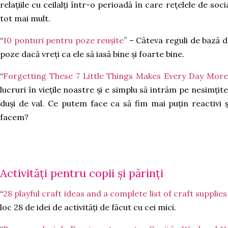
relațiile cu ceilalți într-o perioadă în care rețelele de soc
tot mai mult.
“
10 ponturi pentru poze reușite
” – Câteva reguli de bază d
poze dacă vreți ca ele să iasă bine și foarte bine.
“
Forgetting These 7 Little Things Makes Every Day More 
lucruri în viețile noastre și e simplu să intrăm pe nesimțit
duși de val. Ce putem face ca să fim mai puțin reactivi 
facem?
Activități pentru copii și părinți
“
28 playful craft ideas and a complete list of craft supplies
loc 28 de idei de activități de făcut cu cei mici.