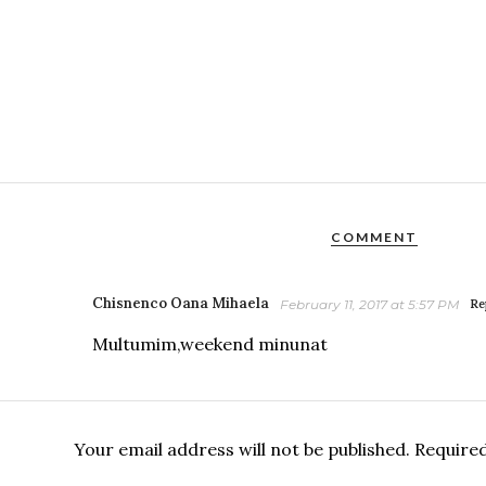
COMMENT
Chisnenco Oana Mihaela
February 11, 2017 at 5:57 PM
Re
Multumim,weekend minunat
Your email address will not be published.
Required