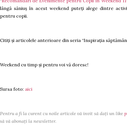
“
Recomandari de Evenimente pentru Copii în Weekend 11-
lângă săniuș în acest weekend puteți alege dintre activit
pentru copii.
Citiți și articolele anterioare din seria “Inspirația săptămâni
Weekend cu timp și pentru voi vă doresc!
Sursa foto:
aici
Pentru a fi la curent cu noile articole vă invit să dați un like
p
să vă abonați la newsletter.