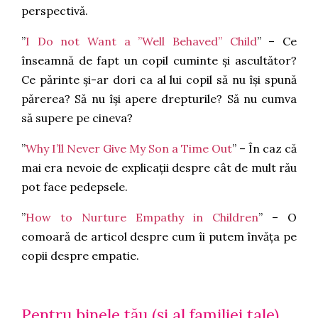
perspectivă.
”
I Do not Want a ”Well Behaved” Child
” – Ce
înseamnă de fapt un copil cuminte și ascultător?
Ce părinte și-ar dori ca al lui copil să nu își spună
părerea? Să nu își apere drepturile? Să nu cumva
să supere pe cineva?
”
Why I’ll Never Give My Son a Time Out
” – În caz că
mai era nevoie de explicații despre cât de mult rău
pot face pedepsele.
”
How to Nurture Empathy in Children
” – O
comoară de articol despre cum îi putem învăța pe
copii despre empatie.
Pentru binele tău (și al familiei tale)