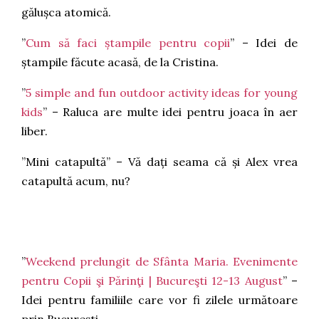
gălușca atomică.
”
Cum să faci ștampile pentru copii
” – Idei de
ștampile făcute acasă, de la Cristina.
”
5 simple and fun outdoor activity ideas for young
kids
” – Raluca are multe idei pentru joaca în aer
liber.
”Mini catapultă” – Vă dați seama că și Alex vrea
catapultă acum, nu?
”
Weekend prelungit de Sfânta Maria. Evenimente
pentru Copii şi Părinţi | Bucureşti 12-13 August
” –
Idei pentru familiile care vor fi zilele următoare