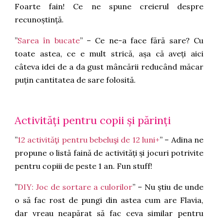
Foarte fain! Ce ne spune creierul despre
recunoștință.
”
Sarea în bucate
” – Ce ne-a face fără sare? Cu
toate astea, ce e mult strică, așa că aveți aici
câteva idei de a da gust mâncării reducând măcar
puțin cantitatea de sare folosită.
Activități pentru copii și părinți
”
12 activităţi pentru bebeluşi de 12 luni+
” – Adina ne
propune o listă faină de activități și jocuri potrivite
pentru copiii de peste 1 an. Fun stuff!
”
DIY: Joc de sortare a culorilor
” – Nu știu de unde
o să fac rost de pungi din astea cum are Flavia,
dar vreau neapărat să fac ceva similar pentru