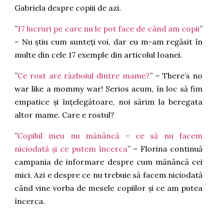
Gabriela despre copiii de azi.
”
17 lucruri pe care nu le pot face de când am copii
”
– Nu știu cum sunteți voi, dar eu m-am regăsit în
multe din cele 17 exemple din articolul Ioanei.
”
Ce rost are războiul dintre mame?
” – There’s no
war like a mommy war! Serios acum, în loc să fim
empatice și înțelegătoare, noi sărim la beregata
altor mame. Care e rostul?
”
Copilul meu nu mănâncă – ce să nu facem
niciodată și ce putem încerca
” – Florina continuă
campania de informare despre cum mănâncă cei
mici. Azi e despre ce nu trebuie să facem niciodată
când vine vorba de mesele copiilor și ce am putea
încerca.