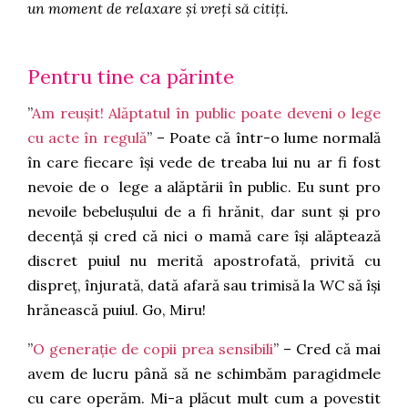
un moment de relaxare și vreți să citiți.
Pentru tine ca părinte
”
Am reușit! Alăptatul în public poate deveni o lege
cu acte în regulă
” – Poate că într-o lume normală
în care fiecare își vede de treaba lui nu ar fi fost
nevoie de o lege a alăptării în public. Eu sunt pro
nevoile bebelușului de a fi hrănit, dar sunt și pro
decență și cred că nici o mamă care își alăptează
discret puiul nu merită apostrofată, privită cu
dispreț, înjurată, dată afară sau trimisă la WC să își
hrănească puiul. Go, Miru!
”
O generație de copii prea sensibili
” – Cred că mai
avem de lucru până să ne schimbăm paragidmele
cu care operăm. Mi-a plăcut mult cum a povestit