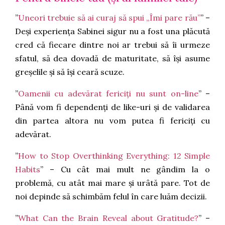
”
Uneori trebuie să ai curaj să spui „Îmi pare rău”
” –
Deși experiența Sabinei sigur nu a fost una plăcută
cred că fiecare dintre noi ar trebui să îi urmeze
sfatul, să dea dovadă de maturitate, să își asume
greșelile și să își ceară scuze.
”
Oamenii cu adevărat fericiți nu sunt on-line
” –
Până vom fi dependenți de like-uri și de validarea
din partea altora nu vom putea fi fericiți cu
adevărat.
”
How to Stop Overthinking Everything: 12 Simple
Habits
” – Cu cât mai mult ne gândim la o
problemă, cu atât mai mare și urâtă pare. Tot de
noi depinde să schimbăm felul în care luăm decizii.
”
What Can the Brain Reveal about Gratitude?
” –