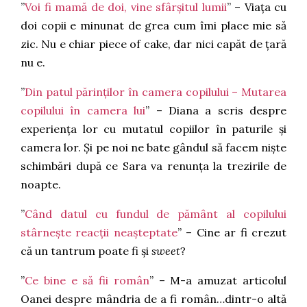
”
Voi fi mamă de doi, vine sfârșitul lumii
” – Viața cu
doi copii e minunat de grea cum îmi place mie să
zic. Nu e chiar piece of cake, dar nici capăt de țară
nu e.
”
Din patul părinților în camera copilului – Mutarea
copilului în camera lui
” – Diana a scris despre
experiența lor cu mutatul copiilor în paturile și
camera lor. Și pe noi ne bate gândul să facem niște
schimbări după ce Sara va renunța la trezirile de
noapte.
”
Când datul cu fundul de pământ al copilului
stârnește reacții neașteptate
” – Cine ar fi crezut
că un tantrum poate fi și
sweet
?
”
Ce bine e să fii român
” – M-a amuzat articolul
Oanei despre mândria de a fi român…dintr-o altă