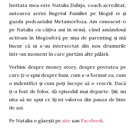
Invitata mea este Natalia Dabija, coach acreditat,
autoarea seriei Bugetul Familiei pe blogul ei și
gazda podcastului Metamorfoza. Am cunoscut-o
pe Natalia cu câțiva ani în urmă, când amândouă
activam în blogosferă pe nișa de parenting și mă
bucur că ni s-au intersectat din nou drumurile
într-un moment în care purtăm alte pălării.
Vorbim despre money story, despre povestea pe
care ți-o spui despre bani, cum s-a format ea, cum
o indentifici și cum poți începe să o rescrii. Dacă
ți-a fost de folos, dă episodul mai departe. Șiii, nu
uita să ne spui ce îți iei valoros din pauza de bine
de azi.
Pe Natalia o găsești pe
site
sau
Facebook
.