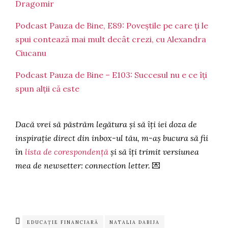
Dragomir
Podcast Pauza de Bine, E89: Poveștile pe care ți le
spui contează mai mult decât crezi, cu Alexandra
Ciucanu
Podcast Pauza de Bine – E103: Succesul nu e ce îți
spun alții că este
Dacă vrei să păstrăm legătura și să îți iei doza de
inspirație direct din inbox-ul tău, m-aș bucura să fii
în
lista de corespondență
și să îți trimit versiunea
mea de newsetter: connection letter.
💌
EDUCAȚIE FINANCIARĂ
NATALIA DABIJA