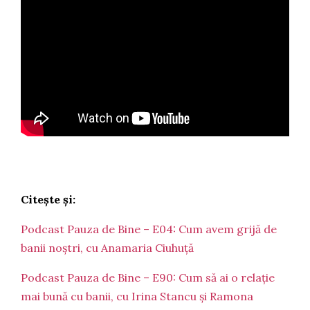
Citește și:
Podcast Pauza de Bine – E04: Cum avem grijă de
banii noștri, cu Anamaria Ciuhuță
Podcast Pauza de Bine – E90: Cum să ai o relație
mai bună cu banii, cu Irina Stancu și Ramona