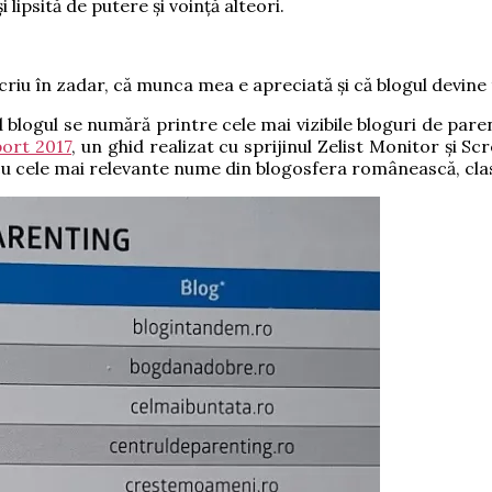
lipsită de putere și voință alteori.
scriu în zadar, că munca mea e apreciată și că blogul devine t
logul se numără printre cele mai vizibile bloguri de parenti
port 2017
, un ghid realizat cu sprijinul Zelist Monitor și S
ste cu cele mai relevante nume din blogosfera românească, cla