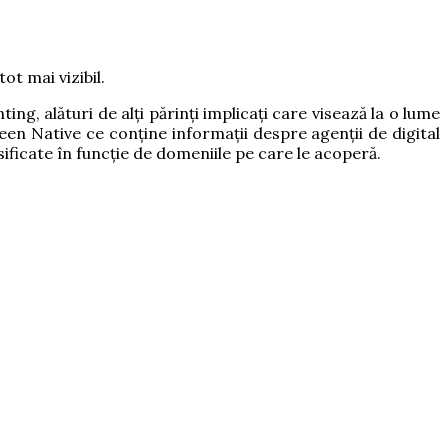
ot mai vizibil.
ng, alături de alți părinți implicați care visează la o lume
creen Native ce conține informații despre agenții de digital
sificate în funcție de domeniile pe care le acoperă.