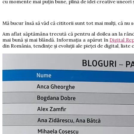
cu momente mai puțin bune, plină de idei creative uneori și 
Mă bucur însă să văd că cititorii sunt tot mai mulți, că nu 
Am aflat săptămâna trecută că pentru al doilea an la rând b
mai bună și mai blândă. Informația a apărut în
Digital Re
din România, tendințe și evoluții ale pieței de digital, li