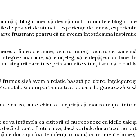
amă și blogul meu să devină unul din multele bloguri de
iile de postări de atunci – experiența de mamă, experiența
a foarte frustrant pentru că nu aveam întotdeauna inspirație
 mereu a fi despre mine, pentru mine și pentru cei care mă
integrez mai bine, să le înțeleg, să le depășesc cu bine. În
nt singurii care trec prin anumite situații sau că le e utilă
frumos și să avem o relație bazată pe iubire, înțelegere și
eg emoțiile și comportamentele pe care le generează și să
oate astea, nu e chiar o surpriză că marea majoritate a
se va întâmpla ca cititorii să nu rezoneze cu ideile tale și
că el poate fi util cuiva, dacă vorbele din articol nu pot
ă de doi copii foarte diferiți, o mamă cu momente bune și