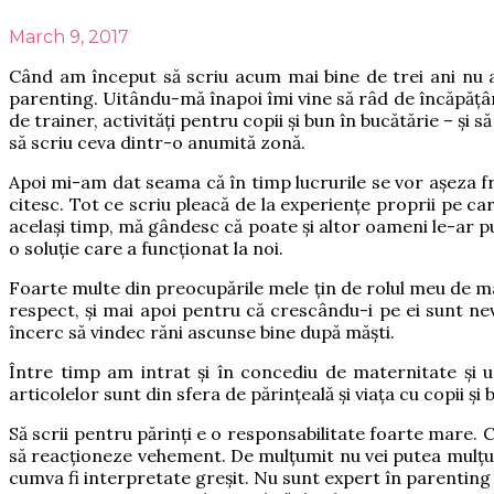
March 9, 2017
Când am început să scriu acum mai bine de trei ani nu 
parenting. Uitându-mă înapoi îmi vine să râd de încăpățân
de trainer, activități pentru copii și bun în bucătărie – ș
să scriu ceva dintr-o anumită zonă.
Apoi mi-am dat seama că în timp lucrurile se vor așeza fr
citesc. Tot ce scriu pleacă de la experiențe proprii pe car
același timp, mă gândesc că poate și altor oameni le-ar pute
o soluție care a funcționat la noi.
Foarte multe din preocupările mele țin de rolul meu de mam
respect, și mai apoi pentru că crescându-i pe ei sunt ne
încerc să vindec răni ascunse bine după măști.
Între timp am intrat și în concediu de maternitate și u
articolelor sunt din sfera de părințeală și viața cu copii și
Să scrii pentru părinți e o responsabilitate foarte mare. C
să reacționeze vehement. De mulțumit nu vei putea mulțumi
cumva fi interpretate greșit. Nu sunt expert în parentin