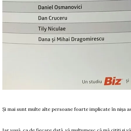
Și mai sunt multe alte persoane foarte implicate în nișa a
Iar vouă, ca de fiecare dată, vă mulțumesc că mă citiți și v