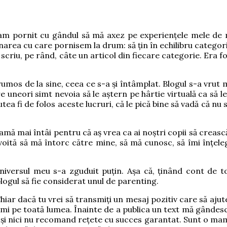
am pornit cu gândul să mă axez pe experiențele mele de m
area cu care pornisem la drum: să țin în echilibru categor
i să scriu, pe rând, câte un articol din fiecare categorie. Er
umos de la sine, ceea ce s-a și întâmplat. Blogul s-a vrut
e uneori simt nevoia să le aștern pe hârtie virtuală ca să le 
a fi de folos aceste lucruri, că le pică bine să vadă că nu su
ă mai întâi pentru că aș vrea ca ai noștri copii să crească 
voită să mă întorc către mine, să mă cunosc, să îmi înțel
niversul meu s-a zguduit puțin. Așa că, ținând cont de t
 blogul să fie considerat unul de parenting.
hiar dacă tu vrei să transmiți un mesaj pozitiv care să ajute 
 pe toată lumea. Înainte de a publica un text mă gândesc da
g și nici nu recomand rețete cu succes garantat. Sunt o mam