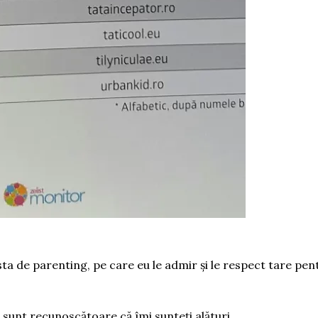
sta de parenting, pe care eu le admir și le respect tare pen
ă sunt recunoscătoare că îmi sunteți alături.