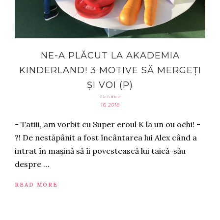
NE-A PLĂCUT LA AKADEMIA
KINDERLAND! 3 MOTIVE SĂ MERGEȚI
ȘI VOI (P)
October
16, 2018
- Tatiii, am vorbit cu Super eroul K la un ou ochi! -
?! De nestăpânit a fost încântarea lui Alex când a
intrat în mașină să îi povestească lui taică-său
despre …
READ MORE