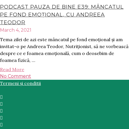
PODCAST PAUZA DE BINE E39: MÂNCATUL
PE FOND EMOȚIONAL, CU ANDREEA
TEODOR
March 4, 2021
Tema zilei de azi este mâncatul pe fond emoțional și am
invitat-o pe Andreea Teodor, Nutriționist, să ne vorbească
despre ce e foamea emoțională, cum o deosebim de
foamea fizică, …
Read More
No Comment
Termeni și conditii