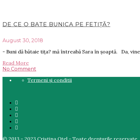
DE CE O BATE BUNICA PE FETIȚĂ?
August 30, 2018
- Buni dă bătaie tița? mă întreabă Sara în șoaptă. Da, vin
Read More
No Comment
Termeni și conditii
© 2013 - 2023 Cristina Oțel - Toate drepturile rezervate.