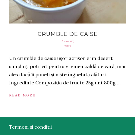
CRUMBLE DE CAISE
June 28,
2017
Un crumble de caise ușor acrișor e un desert
simplu și potrivit pentru vremea caldă de vară, mai
ales dacă îi puneți și niște înghețată alături.
Ingredinte Compoziția de fructe 25g unt 800g …
READ MORE
Termeni și conditii