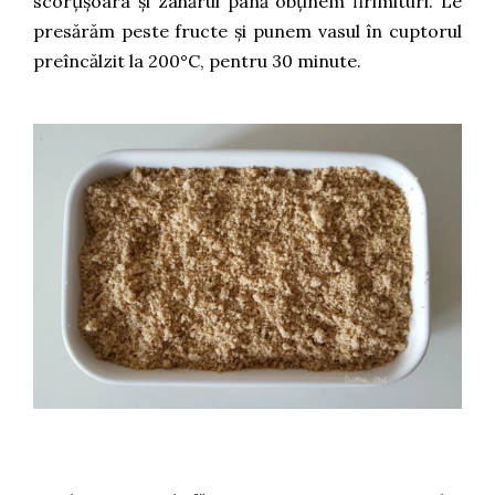
scorțișoara și zahărul până obținem firimituri. Le
presărăm peste fructe și punem vasul în cuptorul
preîncălzit la 200°C, pentru 30 minute.