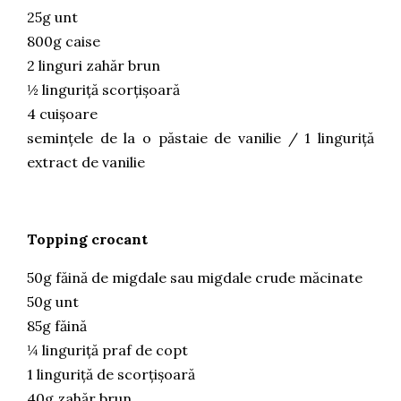
25g unt
800g caise
2 linguri zahăr brun
½ linguriță scorțișoară
4 cuișoare
semințele de la o păstaie de vanilie / 1 linguriță
extract de vanilie
Topping crocant
50g făină de migdale sau migdale crude măcinate
50g unt
85g făină
¼ linguriță praf de copt
1 linguriță de scorțișoară
40g zahăr brun