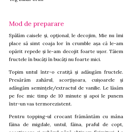
Mod de preparare
Spălăm caisele și, opțional, le decojim, Mie nu îmi
place să simt coaja lor în crumble așa că le-am
opărit repede și le-am decojit foarte ușor. Tăiem
fructele în bucăți în bucăți nu foarte mici.
Topim untul într-o cratiță și adăugăm fructele.
Presărăm zahărul, scorțișoara, cuișoarele și
adăugăm semințele/extractul de vanilie. Le lăsăm
pe foc mic timp de 10 minute și apoi le punem
într-un vas termorezistent.
Pentru topping-ul crocant frământăm cu mâna
făina de migdale, untul, făina, praful de copt,