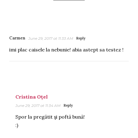
Carmen
June 29, 2017 at 11:33 AM
Reply
imi plac caisele la nebunie! abia astept sa testez !
Cristina Oțel
June 29, 2017 at 11:34 AM
Reply
Spor la pregătit şi poftă bună!
:)