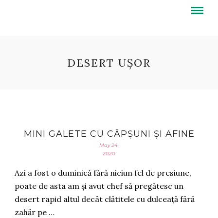
DESERT UȘOR
MINI GALETE CU CĂPȘUNI ȘI AFINE
May 24,
2020
Azi a fost o duminică fără niciun fel de presiune,
poate de asta am și avut chef să pregătesc un
desert rapid altul decât clătitele cu dulceață fără
zahăr pe …