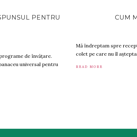
ĂSPUNSUL PENTRU
CUM M
Mă îndreptam spre recepția
colet pe care nu îl aștept
i programe de învățare.
e panaceu universal pentru
READ MORE