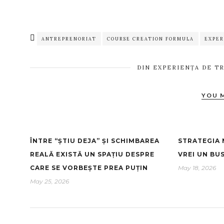
ANTREPRENORIAT
COURSE CREATION FORMULA
EXPER
DIN EXPERIENȚA DE T
YOU 
ÎNTRE “ȘTIU DEJA” ȘI SCHIMBAREA
STRATEGIA 
REALĂ EXISTĂ UN SPAȚIU DESPRE
VREI UN BU
CARE SE VORBEȘTE PREA PUȚIN
May 18, 2026
May 25, 2026