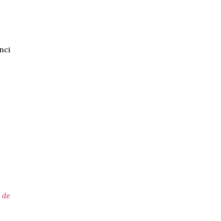
nci
a de