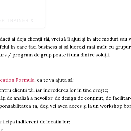
A POST SHARED BY CRISTINA OȚEL | MASTER TRAINER & LIFE DESIGN COACH (@CRISTINA.OTEL)
că ai deja clienții tăi, vrei să îi ajuți și în alte moduri sau 
elul în care faci business și să lucrezi mai mult cu grupuri
n curs / program de grup poate fi una dintre soluții.
eation Formula
, ea te va ajuta să:
tru clienții tăi, iar încrederea lor în tine crește;
ți de analiză a nevoilor, de design de conținut, de facilitare
ponsabilitatea ta, deși vei avea acces și la un workshop bo
rticipa indiferent de locația lor;
a;