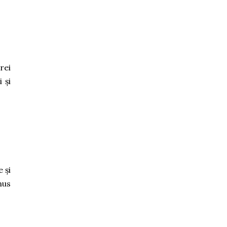
vrei
 și
 și
nus