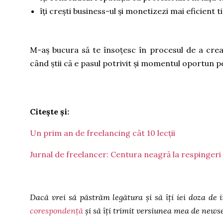
îți crești business-ul și monetizezi mai eficient t
M-aș bucura să te însoțesc în procesul de a crea 
când știi că e pasul potrivit și momentul oportun p
Citește și:
Un prim an de freelancing cât 10 lecții
Jurnal de freelancer: Centura neagră la respingeri
Dacă vrei să păstrăm legătura și să îți iei doza de 
corespondență
și să îți trimit versiunea mea de newse