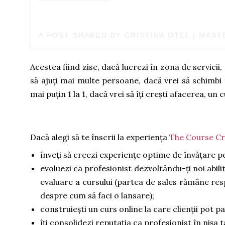
Acestea fiind zise, dacă lucrezi în zona de servicii, da
să ajuți mai multe persoane, dacă vrei să schimbi f
mai puțin 1 la 1, dacă vrei să îți crești afacerea, u
Dacă alegi să te înscrii la experiența
The Course Cr
înveți să creezi experiențe optime de învățare pen
evoluezi ca profesionist dezvoltându-ți noi abilită
evaluare a cursului (partea de sales rămâne res
despre cum să faci o lansare);
construiești un curs online la care clienții pot pa
îți consolidezi reputația ca profesionist în nișa t