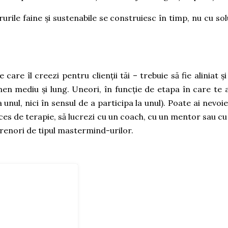
rurile faine și sustenabile se construiesc în timp, nu cu solu
care îl creezi pentru clienții tăi – trebuie să fie aliniat și
en mediu și lung. Uneori, în funcție de etapa în care te af
 unul, nici în sensul de a participa la unul). Poate ai nevoie
proces de terapie, să lucrezi cu un coach, cu un mentor sau cu
prenori de tipul mastermind-urilor.