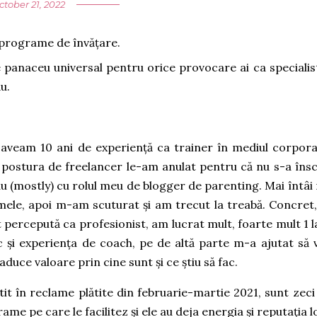
ctober 21, 2022
i programe de învățare.
te panaceu universal pentru orice provocare ai ca specialist
ău.
aveam 10 ani de experiență ca trainer în mediul corpora
n postura de freelancer le-am anulat pentru că nu s-a însc
u (mostly) cu rolul meu de blogger de parenting. Mai întâi
 mele, apoi m-am scuturat și am trecut la treabă. Concret,
 percepută ca profesionist, am lucrat mult, foarte mult 1 la
c și experiența de coach, pe de altă parte m-a ajutat să 
aduce valoare prin cine sunt și ce știu să fac.
it în reclame plătite din februarie-martie 2021, sunt zeci
me pe care le facilitez și ele au deja energia și reputația l