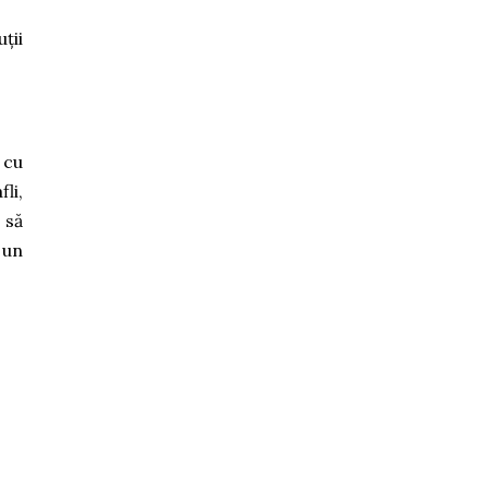
ții
 cu
li,
 să
 un