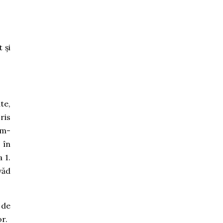
 și
te,
ris
 m-
 în
 1.
văd
 de
or.