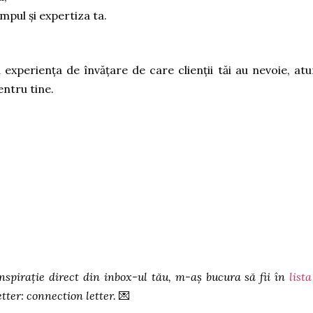
impul și expertiza ta.
experiența de învățare de care clienții tăi au nevoie, atu
entru tine.
inspirație direct din inbox-ul tău, m-aș bucura să fii în
list
tter: connection letter.
💌