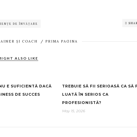
SHA
IENȚE DE ÎNVĂȚARE
RAINER ȘI COACH
/
PRIMA PAGINA
MIGHT ALSO LIKE
NU E SUFICIENTĂ DACĂ
TREBUIE SĂ FII SERIOASĂ CA SĂ F
SINESS DE SUCCES
LUATĂ ÎN SERIOS CA
PROFESIONISTĂ?
May 15, 2026