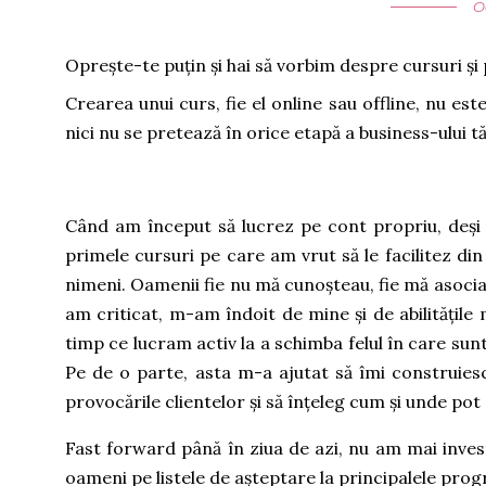
O
Oprește-te puțin și hai să vorbim despre cursuri ș
Crearea unui curs, fie el online sau offline, nu es
nici nu se pretează în orice etapă a business-ului t
Când am început să lucrez pe cont propriu, deși 
primele cursuri pe care am vrut să le facilitez di
nimeni. Oamenii fie nu mă cunoșteau, fie mă asocia
am criticat, m-am îndoit de mine și de abilitățile
timp ce lucram activ la a schimba felul în care sunt
Pe de o parte, asta m-a ajutat să îmi construies
provocările clientelor și să înțeleg cum și unde pot 
Fast forward până în ziua de azi, nu am mai invest
oameni pe listele de așteptare la principalele progra