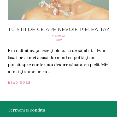
TU ȘTII DE CE ARE NEVOIE PIELEA TA?
March 22,
2017
Era o dimineață rece și ploioasă de sâmbătă. I-am
lăsat pe ai mei acasă dormind cu poftă și am
pornit spre conferința despre sănătatea pielii. Mi-
a fost și somn, mi-a …
READ MORE
Termeni și conditii