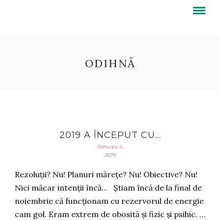
ODIHNĂ
2019 A ÎNCEPUT CU…
January 2,
2019
Rezoluții? Nu! Planuri mărețe? Nu! Obiective? Nu!
Nici măcar intenții încă... Știam încă de la final de
noiembrie că funcționam cu rezervorul de energie
cam gol. Eram extrem de obosită și fizic și psihic. …