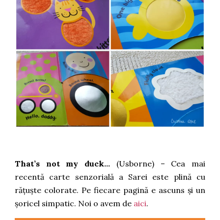
That’s not my duck…
(Usborne)
– Cea mai
recentă carte senzorială a Sarei este plină cu
rățuște colorate. Pe fiecare pagină e ascuns și un
șoricel simpatic. Noi o avem de
aici
.