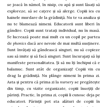
se joacă în nămol, în nisip, cu apă și sunt lăsați să
exploreze, să se cațere și să alerge. Copiii ies cu
hainele murdare de la grădiniță. Nu te va analiza și
nu te blamează nimeni. Educatorii sunt liberi în
gândire. Copiii sunt tratați individual, nu în masă.
Se lucrează poate mai mult cu un copil pe partea
de
phonics
dacă are nevoie de mai multă susținere.
Sunt învățați să gândească singuri, nu să copieze
sau să imite și să facă singuri. Sunt încurajați să își
manifeste personalitatea. Și să nu îți închipui că e
balamuc. Sunt atât de organizați! Copiii vin cu
drag la grădiniță. Nu plânge nimeni în prima zi.
Asta și pentru că prima zi la
nursery
se pregătește
din timp, cu vizite organizate, copiii însoțiți de
părinți. Practic, în prima zi, copiii îi cunosc deja pe
educatori. Părinții pot sta alături de copiii în