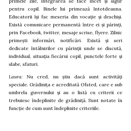
primele zile, integrarea se face încet și sigur
pentru copil. Binele lui primează întotdeauna.
Educatorii își fac meseria din vocație și deschiși.
Există comunicare permanentă între ei și părinți,
prin Facebook, twitter, mesaje scrise, flyere. Zilnic
primești informări, notificări. Există și seri
dedicate întâlnirilor cu părinții unde se discută,
individual, situația fiecărui copil, punctele forte și
slabe, sfaturi.
Laura:
N
u cred, nu știu dacă sunt activități
speciale. Grădinița e acreditată Ofsted, care e sub
umbrela guvernului și au o listă cu criterii ce
trebuiesc îndeplinite de grădiniță. Sunt notate în
funcție de cum sunt îndeplinite criteriile.