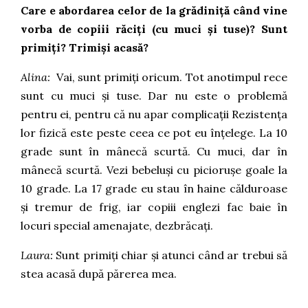
Care e abordarea celor de la grădiniță când vine
vorba de copiii răciți (cu muci și tuse)? Sunt
primiți? Trimiși acasă?
Alina:
Vai, sunt primiți oricum. Tot anotimpul rece
sunt cu muci și tuse. Dar nu este o problemă
pentru ei, pentru că nu apar complicații Rezistența
lor fizică este peste ceea ce pot eu înțelege. La 10
grade sunt în mânecă scurtă. Cu muci, dar în
mânecă scurtă. Vezi bebeluși cu piciorușe goale la
10 grade. La 17 grade eu stau în haine călduroase
și tremur de frig, iar copiii englezi fac baie în
locuri special amenajate, dezbrăcați.
Laura:
Sunt primiți chiar și atunci când ar trebui să
stea acasă după părerea mea.