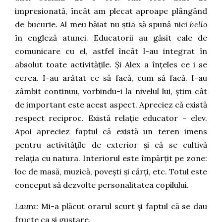
impresionată, încât am plecat aproape plângând
de bucurie. Al meu băiat nu știa să spună nici
hello
în engleză atunci. Educatorii au găsit cale de
comunicare cu el, astfel încât l-au integrat în
absolut toate activitățile. Și Alex a înțeles ce i se
cerea. I-au arătat ce să facă, cum să facă. I-au
zâmbit continuu, vorbindu-i la nivelul lui, știm cât
de important este acest aspect. Apreciez că există
respect reciproc. Există relație educator – elev.
Apoi apreciez faptul că există un teren imens
pentru activitățile de exterior și că se cultivă
relația cu natura. Interiorul este împărțit pe zone:
loc de masă, muzică, povești și cărți, etc. Totul este
conceput să dezvolte personalitatea copilului.
Laura:
Mi-a plăcut orarul scurt și faptul că se dau
fructe ca și gustare.