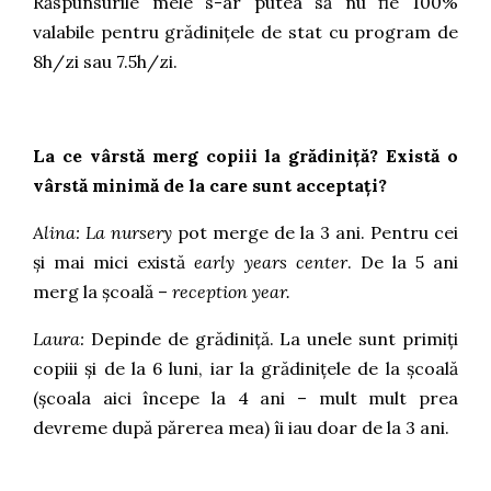
Răspunsurile mele s-ar putea să nu fie 100%
valabile pentru grădinițele de stat cu program de
8h/zi sau 7.5h/zi.
La ce vârstă merg copiii la grădiniță? Există o
vârstă minimă de la care sunt acceptați?
Alina:
La n
ursery
pot merge de la 3 ani. Pentru cei
și mai mici există
early years center
. De la 5 ani
merg la școală –
reception year.
Laura:
Depinde de grădiniță. La unele sunt primiți
copiii și de la 6 luni, iar la grădinițele de la școală
(școala aici începe la 4 ani – mult mult prea
devreme după părerea mea) îi iau doar de la 3 ani.