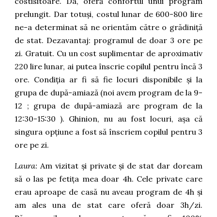
costisitoare. Da, oferă confortul unui program
prelungit. Dar totuși, costul lunar de 600-800 lire
ne-a determinat să ne orientăm către o grădiniță
de stat. Dezavantaj: programul de doar 3 ore pe
zi. Gratuit. Cu un cost suplimentar de aproximativ
220 lire lunar, ai putea înscrie copilul pentru încă 3
ore. Condiția ar fi să fie locuri disponibile și la
grupa de după-amiază (noi avem program de la 9-
12 ; grupa de după-amiază are program de la
12:30-15:30 ). Ghinion, nu au fost locuri, așa că
singura opțiune a fost să înscriem copilul pentru 3
ore pe zi.
Laura:
Am vizitat și private și de stat dar doream
să o las pe fetița mea doar 4h. Cele private care
erau aproape de casă nu aveau program de 4h și
am ales una de stat care oferă doar 3h/zi.