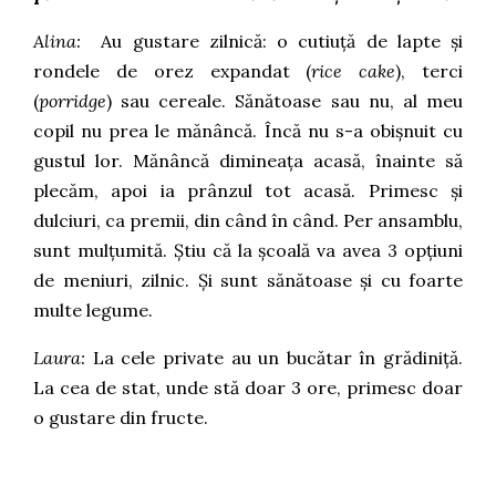
Alina
:
Au gustare zilnică: o cutiuță de lapte și
rondele de orez expandat (
rice cake
), terci
(
porridge
) sau cereale. Sănătoase sau nu, al meu
copil nu prea le mănâncă. Încă nu s-a obișnuit cu
gustul lor. Mănâncă dimineața acasă, înainte să
plecăm, apoi ia prânzul tot acasă. Primesc și
dulciuri, ca premii, din când în când. Per ansamblu,
sunt mulțumită. Știu că la școală va avea 3 opțiuni
de meniuri, zilnic. Și sunt sănătoase și cu foarte
multe legume.
Laura:
La cele private au un bucătar în grădiniță.
La cea de stat, unde stă doar 3 ore, primesc doar
o gustare din fructe.