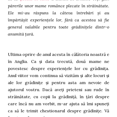
părerile unor mame românce plecate în străinătate.
Ele mi-au răspuns la câteva întrebări și au
împărtășit experiențele lor, fără ca acestea să fie
general valabile pentru toate grădinițele dintr-o
anumită țară.
Ultima oprire de anul acesta în călătoria noastră e
în Anglia. Ca și data trecută, două mame ne
povestesc despre experiențele lor cu grădinița.
Anul viitor vom continua să vizităm și alte locuri și
ale lor grădinițe și pentru asta am nevoie de
ajutorul vostru. Dacă aveți prieteni sau rude în
străinătate, cu copii la grădiniță, în țări despre
care încă nu am vorbit, m-ar ajuta să îmi spuneți
ca să le trimit chestionarul despre grădinițe. Vă