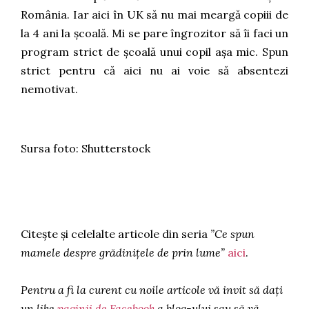
România. Iar aici în UK să nu mai meargă copiii de
la 4 ani la școală. Mi se pare îngrozitor să îi faci un
program strict de școală unui copil așa mic. Spun
strict pentru că aici nu ai voie să absentezi
nemotivat.
Sursa foto: Shutterstock
Citește și celelalte articole din seria
”Ce spun
mamele despre grădinițele de prin lume”
aici
.
Pentru a fi la curent cu noile articole vă invit să dați
un like
paginii de Facebook
a blog-ului sau să vă