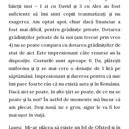
băieții mei – 1 zi cu David și 3 cu Alex au fost
suficiente să îmi simt copiii traumatizați și nu
exagerez. Am optat apoi, chiar dacă financiar a
fost mai dificil, pentru grădinițe private. Dotarea
grădinițelor private de la noi (am trecut prin vreo
4) nu se poate compara cu dotarea grădinițelor de
stat de aici. Este impresionant câte resurse au la
dispoziție. Costurile sunt aproape 0. Da, plătești
uniforma și ți se mai cere o donație de 1 liră pe
săptămână. Impresionant și dureros pentru că mie
îmi pare foarte rău că nu există asta și în România.
Dacă aici se poate, în alte țări se poate, de ce nu se
poate și la noi? În astfel de momente mă bucur că
am plecat. Deși nouă ne e greu, sigur le va fi lor
mai ușor în viață.
Laura:
Mi-ar plăcea să existe un fel de Ofsted și în