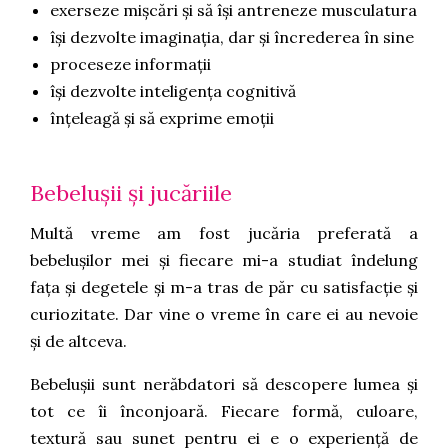
exerseze mișcări și să își antreneze musculatura
își dezvolte imaginația, dar și încrederea în sine
proceseze informații
își dezvolte inteligența cognitivă
înțeleagă și să exprime emoții
Bebelușii și jucăriile
Multă vreme am fost jucăria preferată a
bebelușilor mei și fiecare mi-a studiat îndelung
fața și degetele și m-a tras de păr cu satisfacție și
curiozitate. Dar vine o vreme în care ei au nevoie
și de altceva.
Bebelușii sunt nerăbdatori să descopere lumea și
tot ce îi înconjoară. Fiecare formă, culoare,
textură sau sunet pentru ei e o experiență de