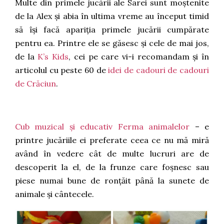
Multe din primele jucării ale Sarei sunt moștenite
de la Alex și abia în ultima vreme au început timid
să își facă apariția primele jucării cumpărate
pentru ea. Printre ele se găsesc și cele de mai jos,
de la
K’s Kids
, cei pe care vi-i recomandam și în
articolul cu peste 60 de
idei de cadouri de cadouri
de Crăciun
.
Cub muzical și educativ Ferma animalelor
– e
printre jucăriile ei preferate ceea ce nu mă miră
având în vedere cât de multe lucruri are de
descoperit la el, de la frunze care foșnesc sau
piese numai bune de ronțăit până la sunete de
animale și cântecele.