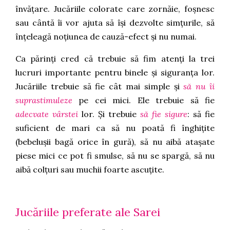
învățare. Jucăriile colorate care zornăie, foșnesc
sau cântă îi vor ajuta să își dezvolte simțurile, să
înțeleagă noțiunea de cauză-efect și nu numai.
Ca părinți cred că trebuie să fim atenți la trei
lucruri importante pentru binele și siguranța lor.
Jucăriile trebuie să fie cât mai simple și
să nu îi
suprastimuleze
pe cei mici. Ele trebuie să fie
adecvate vârstei
lor. Și trebuie
să fie sigure
: să fie
suficient de mari ca să nu poată fi înghițite
(bebelușii bagă orice în gură), să nu aibă atașate
piese mici ce pot fi smulse, să nu se spargă, să nu
aibă colțuri sau muchii foarte ascuțite.
Jucăriile preferate ale Sarei