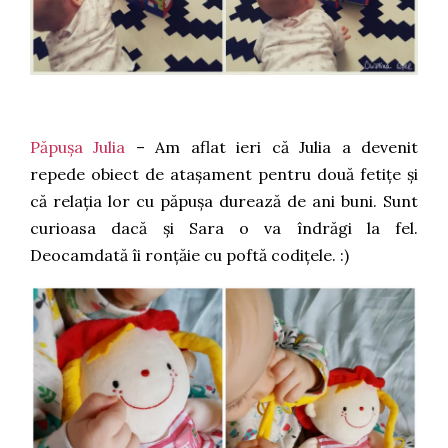
Păpușa Julia
– Am aflat ieri că Julia a devenit
repede obiect de atașament pentru două fetițe și
că relația lor cu păpușa durează de ani buni. Sunt
curioasa dacă și Sara o va îndrăgi la fel.
Deocamdată îi ronțăie cu poftă codițele. :)