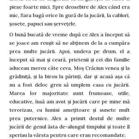
piese foarte mici. Spre deosebire de Alex când era
mic, Sara bagă orice în gură de la jucării, la cabluri,
șosete, papuci sau șervețele.
O bună bucată de vreme după ce Alex a început să
se joace am reușit să ne abținem de la a cumpăra
prea multe jucării. Apoi, undeva pe drum, el a
început să mai și ceară, prietenii și cei din familie
aduceau mereu câte ceva, Moș Crăciun venea și la
grădiniță, și la birou la părinți, dar și acasă așa că
nu a fost deloc greu să umplem casa cu jucării.
Marea lor majoritate sunt frumoase, utile,
educative, însă am avut și jucării care pe mine mă
terorizau, cu lumini amețitoare și sunete mult
prea puternice. Alex a primit destul de multe
jucării de genul ăsta de-alungul timpului și toate îl
speriau la vârsta pentru care erau recomandate.