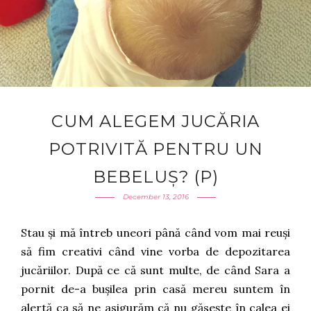
CUM ALEGEM JUCĂRIA
POTRIVITĂ PENTRU UN
BEBELUȘ? (P)
December 13, 2016
Stau și mă întreb uneori până când vom mai reuși
să fim creativi când vine vorba de depozitarea
jucăriilor. După ce că sunt multe, de când Sara a
pornit de-a bușilea prin casă mereu suntem în
alertă ca să ne asigurăm că nu găsește în calea ei