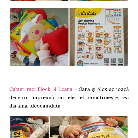
Cuburi moi Block N Learn
– Sara și Alex se joacă
deseori împreună cu ele, el construiește, ea
dărâmă…deocamdată.