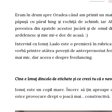
Oc
Eram în drum spre Oradea când am primit un mail de
păpușă cu părul lung și rochiță de schimb, iar 
povestea din spatele acestor jucării și de omul d
ardelenesc și mie mi-e dor de acasă. :)
Interviul cu Ionuț Laslo este o premieră în rubric
vorbă printre atâtea povești de antreprenoriat fe
mai mic, dar aceea e despre freelancing.
Cine e Ionuț dincolo de etichete și ce crezi tu că e nev
Ionuț este un copil mare. Încerc să țin aproape c
orice provocare drept o joacă mai… constructivă.