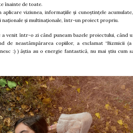
e înainte de toate.
aplicare viziunea, informațiile și cunoștințele acumulate,
ii naționale și multinaționale, într-un proiect propriu.
c a venit într-o zi când puneam bazele proiectului, când u
iind de neastâmpărarea copiilor, a exclamat “Bizmicii (a
nesc :) ) ăștia au o energie fantastică, nu mai știu cum sa