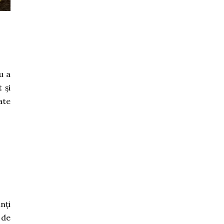
u a
 și
ate
nți
 de