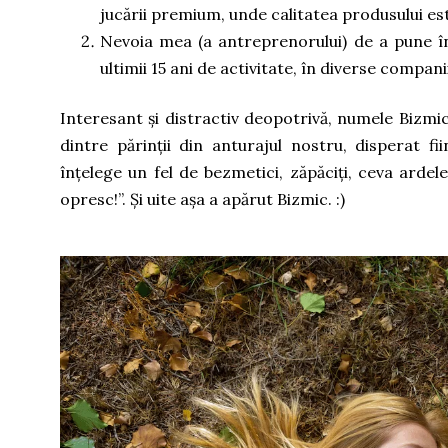
jucării premium, unde calitatea produsului est
Nevoia mea (a antreprenorului) de a pune în 
ultimii 15 ani de activitate, în diverse compan
Interesant și distractiv deopotrivă, numele Bizmi
dintre părinții din anturajul nostru, disperat f
înțelege un fel de bezmetici, zăpăciți, ceva ardele
opresc!”. Și uite așa a apărut Bizmic. :)