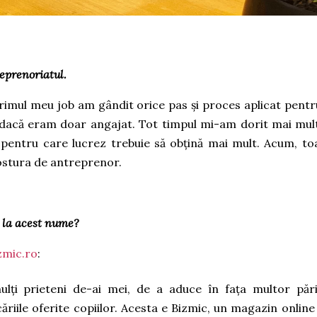
eprenoriatul.
rimul meu job am gândit orice pas și proces aplicat pentr
r dacă eram doar angajat. Tot timpul mi-am dorit mai mult
pentru care lucrez trebuie să obțină mai mult. Acum, to
postura de antreprenor.
s la acest nume?
zmic.ro
:
ulți prieteni de-ai mei, de a aduce în fața multor pări
căriile oferite copiilor. Acesta e Bizmic, un magazin online