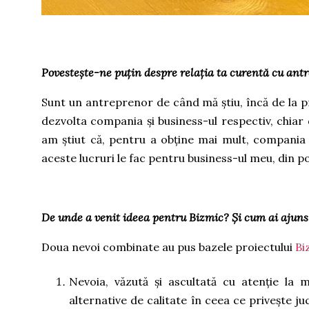
Povestește-ne puțin despre relația ta curentă cu antr
Sunt un antreprenor de când mă știu, încă de la p
dezvolta compania și business-ul respectiv, chia
am știut că, pentru a obține mai mult, compania 
aceste lucruri le fac pentru business-ul meu, din 
De unde a venit ideea pentru Bizmic? Și cum ai ajun
Doua nevoi combinate au pus bazele proiectului
Bi
Nevoia, văzută și ascultată cu atenție la m
alternative de calitate în ceea ce privește ju