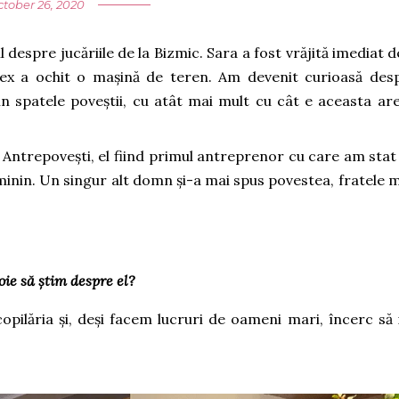
tober 26, 2020
spre jucăriile de la Bizmic. Sara a fost vrăjită imediat d
Alex a ochit o mașină de teren. Am devenit curioasă des
in spatele poveștii, cu atât mai mult cu cât e aceasta are
a Antrepovești, el fiind primul antreprenor cu care am stat
minin. Un singur alt domn și-a mai spus povestea, fratele 
oie să știm despre el?
opilăria și, deși facem lucruri de oameni mari, încerc să 