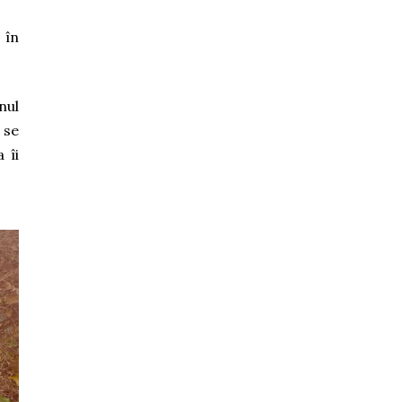
 în
nul
 se
 îi