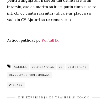
pentru angajator. E biletul tau de intrare la un
interviu, asa ca merita sa iti iei putin timp si sa te
intrebi ce cauta recruiter-ul, ce i-ar placea sa
vada in CV. Ajuta-l sa te remarce. ;)
Articol publicat pe
PortalHR
.
CARIERA
CRISTINA OTEL
CV
DESPRE TINE
DEZVOLTARE PROFESIONALA
SHARE
DIN EXPERIENȚA DE TRAINER ȘI COACH