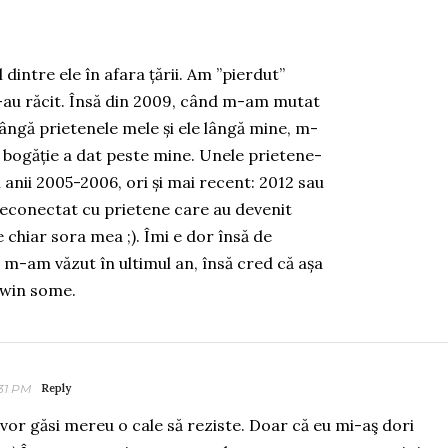
l dintre ele în afara țării. Am ”pierdut”
 s-au răcit. Însă din 2009, când m-am mutat
ângă prietenele mele și ele lângă mine, m-
e bogăție a dat peste mine. Unele prietene-
 anii 2005-2006, ori și mai recent: 2012 sau
econectat cu prietene care au devenit
chiar sora mea ;). Îmi e dor însă de
u m-am văzut în ultimul an, însă cred că așa
u win some.
:31 PM
Reply
 vor găsi mereu o cale să reziste. Doar că eu mi-aş dori