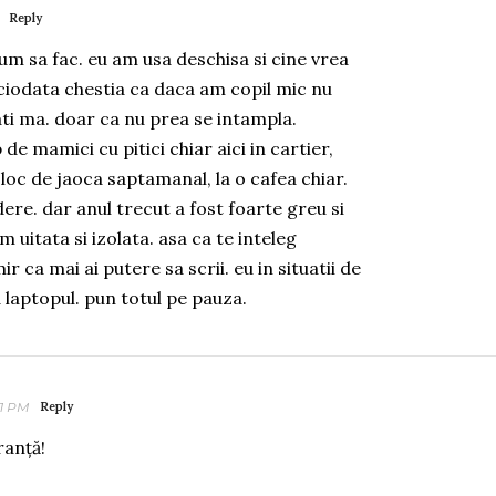
Reply
um sa fac. eu am usa deschisa si cine vrea
iciodata chestia ca daca am copil mic nu
ati ma. doar ca nu prea se intampla.
de mamici cu pitici chiar aici in cartier,
loc de jaoca saptamanal, la o cafea chiar.
ere. dar anul trecut a fost foarte greu si
uitata si izolata. asa ca te inteleg
r ca mai ai putere sa scrii. eu in situatii de
 laptopul. pun totul pe pauza.
21 PM
Reply
anță!