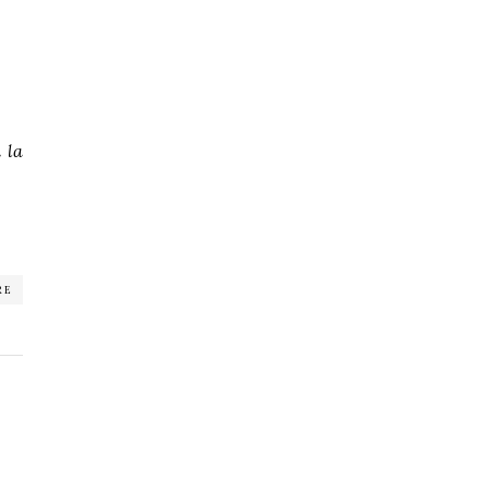
 la
RE