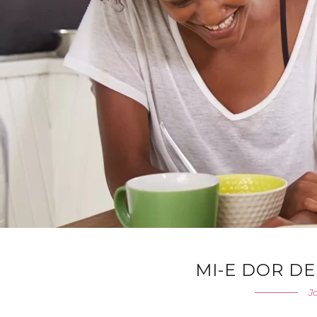
MI-E DOR D
J