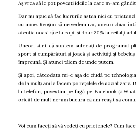
Aș vrea să le pot povesti ideile la care m-am gândit, 
Dar nu apuc să fac lucrurile astea nici cu prietene
cu mine. Reușim să ne vedem rar, uneori chiar întâ
atenția noastră e la copii și doar 20% la ceilalți adul
Uneori simt că suntem sufocați de programul plin, 
sport și cumpărături și joacă și activități și bebelu
împreună. Și atunci tăiem de unde putem.
Și apoi, câteodata mi-e așa de ciudă pe tehnologia
de la mulți ani le facem pe rețelele de socializare
la telefon, povestim pe fugă pe Facebook și Whats
oricât de mult ne-am bucura că am reușit să comun
Voi cum faceți să vă vedeți cu prietenele? Cum faceț