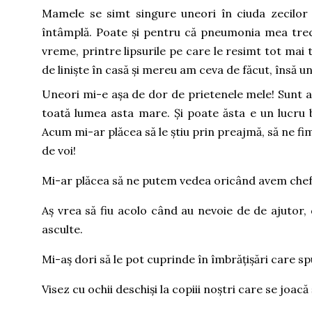
Mamele se simt singure uneori în ciuda zecilor 
întâmplă. Poate și pentru că pneumonia mea trece
vreme, printre lipsurile pe care le resimt tot mai 
de liniște în casă și mereu am ceva de făcut, însă 
Uneori mi-e așa de dor de prietenele mele! Sunt a
toată lumea asta mare. Și poate ăsta e un lucru 
Acum mi-ar plăcea să le știu prin preajmă, să ne f
de voi!
Mi-ar plăcea să ne putem vedea oricând avem chef 
Aș vrea să fiu acolo când au nevoie de de ajutor
asculte.
Mi-aș dori să le pot cuprinde în îmbrățișări care sp
Visez cu ochii deschiși la copiii noștri care se joac