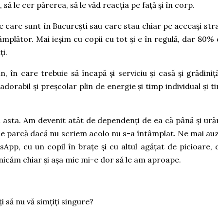
să le cer părerea, să le văd reacția pe față și în corp.
le care sunt în București sau care stau chiar pe aceeași str
mplător. Mai ieșim cu copii cu tot și e în regulă, dar 80% 
ți.
în care trebuie să încapă și serviciu și casă și grădiniță
ș adorabil și preșcolar plin de energie și timp individual și t
 asta. Am devenit atât de dependenți de ea că până și urăr
. De parcă dacă nu scriem acolo nu s-a întâmplat. Ne mai au
App, cu un copil în brațe și cu altul agățat de picioare, 
icăm chiar și așa mie mi-e dor să le am aproape.
i să nu vă simțiți singure?