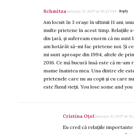
Schmitza
January 31, 2017 at 10:23 PM
Reply
Am locuit în 3 orașe în ultimii 11 ani, unu
multe prietene în acest timp. Relațiile
din țară, și sufeream enorm că nu sunt l
am hotărât să-mi fac prietene noi. Și c
mi sunt aproape din 1994, altele de prin
2016. Ce mă bucură însă este că m-am r
mame înaintea mea. Una dintre ele este 
prietenele care nu au copii și cu care n
este fluxul vieții. You lose some and yo
Cristina Oțel
January 31, 2017 at 10
Eu cred că relațiile importante