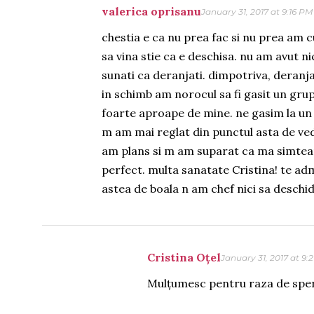
valerica oprisanu
January 31, 2017 at 9:16 PM
chestia e ca nu prea fac si nu prea am c
sa vina stie ca e deschisa. nu am avut n
sunati ca deranjati. dimpotriva, deranj
in schimb am norocul sa fi gasit un grup 
foarte aproape de mine. ne gasim la un 
m am mai reglat din punctul asta de ved
am plans si m am suparat ca ma simteam 
perfect. multa sanatate Cristina! te admi
astea de boala n am chef nici sa deschid
Cristina Oțel
January 31, 2017 at 9:
Mulțumesc pentru raza de sper