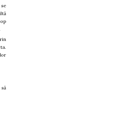
 se
ltă
rop
.
rin
ta.
 dor
 să