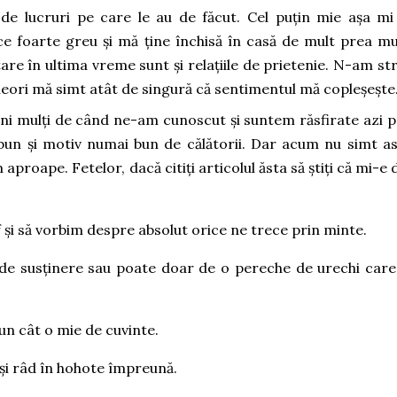
de lucruri pe care le au de făcut. Cel puțin mie așa mi
 foarte greu și mă ține închisă în casă de mult prea mu
tare în ultima vreme sunt și relațiile de prietenie. N-am st
uneori mă simt atât de singură că sentimentul mă copleșește
ni mulți de când ne-am cunoscut și suntem răsfirate azi p
bun și motiv numai bun de călătorii. Dar acum nu simt as
im aproape.
Fetelor, dacă citiți articolul ăsta să știți că mi-e
și să vorbim despre absolut orice ne trece prin minte.
, de susținere sau poate doar de o pereche de urechi care
un cât o mie de cuvinte.
ă și râd în hohote împreună.