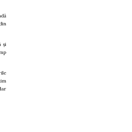
adă
din
 și
imp
ile
zim
dar