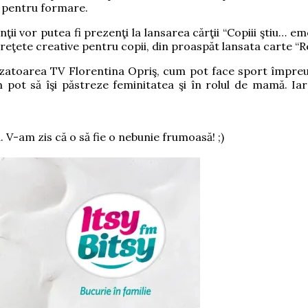
a pentru formare.
inţii vor putea fi prezenţi la lansarea cărţii “Copiii ştiu… e
e, reţete creative pentru copii, din proaspăt lansata carte “
alizatoarea TV Florentina Opriş, cum pot face sport împreun
 pot să îşi păstreze feminitatea şi în rolul de mamă. Iar 
. V-am zis că o să fie o nebunie frumoasă! ;)