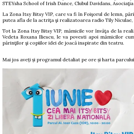
STEYsha School of Irish Dance, Clubul Davidans, Asociaţi
La Zona Itsy Bitsy VIP, care va fi în Foişorul de lemn, păr
putea afla de la actriţa şi realizatoarea radio Tily Nicula
Tot la Zona Itsy Bitsy VIP, mămicile vor învăţa de la re
Vedeta Roxana Iliescu, le va povesti apoi mămicilor cum
părinţilor şi copiilor idei de joacă inspirate din teatru.
Mai jos aveți și programul detaliat pe ore și harta parcului