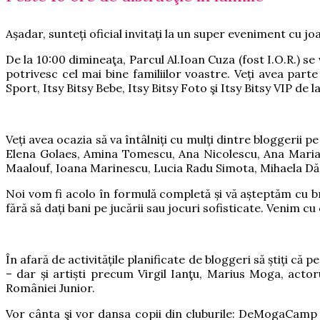
Așadar, sunteți oficial invitați la un super eveniment cu jo
De la 10:00 dimineaţa, Parcul Al.Ioan Cuza (fost I.O.R.) se
potrivesc cel mai bine familiilor voastre. Veți avea parte
Sport, Itsy Bitsy Bebe, Itsy Bitsy Foto şi Itsy Bitsy VIP de 
Veți avea ocazia să va întâlniți cu mulți dintre bloggerii
Elena Golaes, Amina Tomescu, Ana Nicolescu, Ana Maria 
Maalouf, Ioana Marinescu, Lucia Radu Simota, Mihaela Dăm
Noi vom fi acolo în formulă completă și vă așteptăm cu b
fără să dați bani pe jucării sau jocuri sofisticate. Venim c
În afară de activitățile planificate de bloggeri să știți că
– dar și artiști precum Virgil Ianţu, Marius Moga, acto
României Junior.
Vor cânta şi vor dansa copii din cluburile: DeMogaCamp 