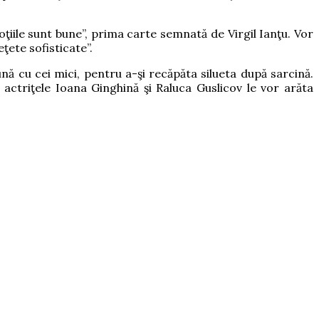
moţiile sunt bune”, prima carte semnată de Virgil Ianţu. Vor
Reţete sofisticate”.
ă cu cei mici, pentru a-şi recăpăta silueta după sarcină.
actriţele Ioana Ginghină şi Raluca Guslicov le vor arăta