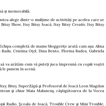
asă și memorabilă.
 putea alege dintr-o mulțime de activități pe acelea care se
itsy Show, Itsy Bitsy Joacă, Itsy Bitsy Creativ, Itsy Bitsy
to. Echipa completă de mame bloggerițe arată cam așa: Alina
adu, Cristina Oțel, Dina Bento, Florina Badea, Gabriela
să va arătăm cum vă puteți juca împreună cu copiii voștri
să le punem în scenă.
r – Itsy, Bitsy, SuperZăpă şi Profesorul de Joacă Leon Magdan
ntean şi chiar Maia Malancuş, câştigătoarea de la Vocea
ii Radio, Şcoala de Joacă, Trouble Crew şi Mini Trouble,