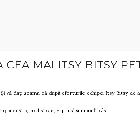
A CEA MAI ITSY BITSY P
 Și vă dați seama că după eforturile echipei Itsy Bitsy de 
iii noștri, cu distracție, joacă și muuult râs!