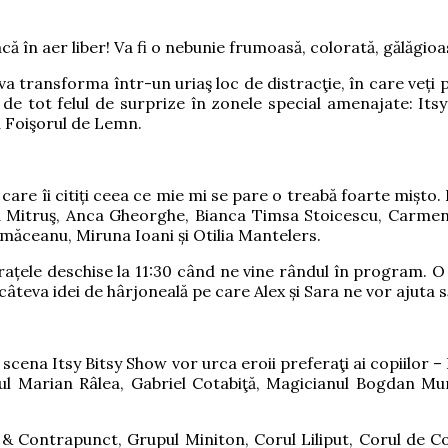
acă în aer liber! Va fi o nebunie frumoasă, colorată, gălăgio
 va transforma într-un uriaş loc de distracţie, în care veți
 de tot felul de surprize în zonele special amenajate: Itsy B
la Foişorul de Lemn.
 pe care îi citiți ceea ce mie mi se pare o treabă foarte miș
Mitruş, Anca Gheorghe, Bianca Timsa Stoicescu, Carmen R
ăceanu, Miruna Ioani și Otilia Mantelers.
rațele deschise la 11:30 când ne vine rândul în program. O 
u câteva idei de hârjoneală pe care Alex și Sara ne vor ajuta 
 pe scena Itsy Bitsy Show vor urca eroii preferaţi ai copiilo
rul Marian Râlea, Gabriel Cotabiţă, Magicianul Bogdan Mu
& Contrapunct, Grupul Miniton, Corul Liliput, Corul de Cop