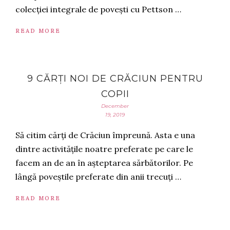
colecției integrale de povești cu Pettson …
READ MORE
9 CĂRȚI NOI DE CRĂCIUN PENTRU
COPII
December
19, 2019
Să citim cărți de Crăciun împreună. Asta e una
dintre activitățile noatre preferate pe care le
facem an de an în așteptarea sărbătorilor. Pe
lângă poveștile preferate din anii trecuți …
READ MORE