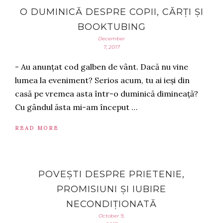
O DUMINICĂ DESPRE COPII, CĂRȚI ȘI
BOOKTUBING
December
7, 2017
- Au anunțat cod galben de vânt. Dacă nu vine
lumea la eveniment? Serios acum, tu ai ieși din
casă pe vremea asta într-o duminică dimineață?
Cu gândul ăsta mi-am început …
READ MORE
POVEȘTI DESPRE PRIETENIE,
PROMISIUNI ȘI IUBIRE
NECONDIȚIONATĂ
October 9,