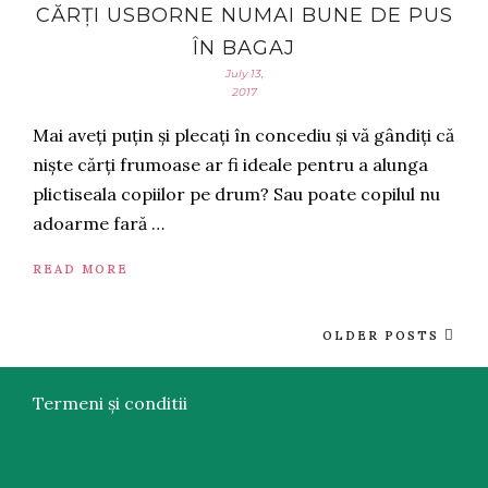
CĂRȚI USBORNE NUMAI BUNE DE PUS
ÎN BAGAJ
July 13,
2017
Mai aveți puțin și plecați în concediu și vă gândiți că
niște cărți frumoase ar fi ideale pentru a alunga
plictiseala copiilor pe drum? Sau poate copilul nu
adoarme fară …
READ MORE
OLDER POSTS
Termeni și conditii