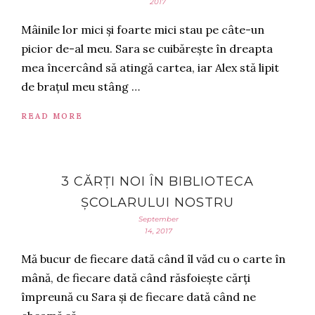
2017
Mâinile lor mici și foarte mici stau pe câte-un
picior de-al meu. Sara se cuibărește în dreapta
mea încercând să atingă cartea, iar Alex stă lipit
de brațul meu stâng …
READ MORE
3 CĂRȚI NOI ÎN BIBLIOTECA
ȘCOLARULUI NOSTRU
September
14, 2017
Mă bucur de fiecare dată când îl văd cu o carte în
mână, de fiecare dată când răsfoiește cărți
împreună cu Sara și de fiecare dată când ne