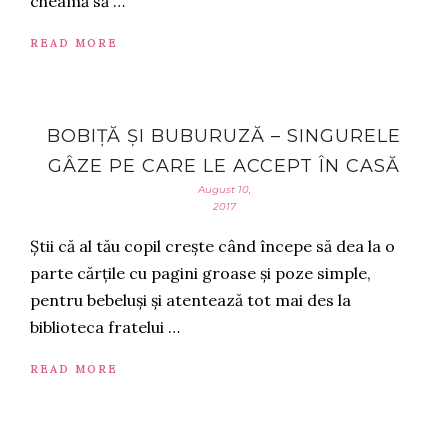
cheamă să …
READ MORE
BOBIȚĂ ȘI BUBURUZĂ – SINGURELE
GÂZE PE CARE LE ACCEPT ÎN CASĂ
August 10,
2017
Știi că al tău copil crește când începe să dea la o
parte cărțile cu pagini groase și poze simple,
pentru bebeluși și atentează tot mai des la
biblioteca fratelui …
READ MORE