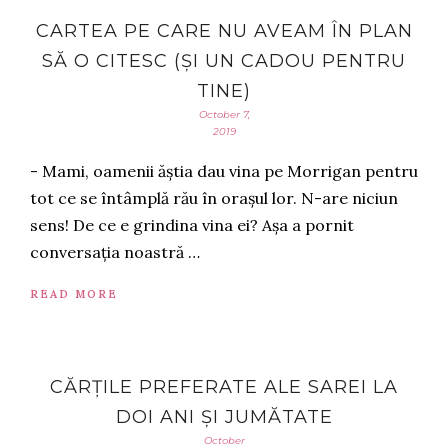
CARTEA PE CARE NU AVEAM ÎN PLAN
SĂ O CITESC (ȘI UN CADOU PENTRU
TINE)
October 7,
2019
- Mami, oamenii ăștia dau vina pe Morrigan pentru
tot ce se întâmplă rău în orașul lor. N-are niciun
sens! De ce e grindina vina ei? Așa a pornit
conversația noastră …
READ MORE
CĂRȚILE PREFERATE ALE SAREI LA
DOI ANI ȘI JUMĂTATE
October