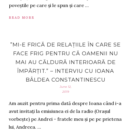
poveștile pe care și le spun și care …
READ MORE
”MI-E FRICĂ DE RELAȚIILE ÎN CARE SE
FACE FRIG PENTRU CĂ OAMENII NU
MAI AU CĂLDURĂ INTERIOARĂ DE
ÎMPĂRȚIT.” – INTERVIU CU IOANA
BÂLDEA CONSTANTINESCU
June 12,
2019
Am auzit pentru prima dată despre Ioana când i-a
avut invitați la emisiunea ei de la radio (Orașul
vorbește) pe Andrei - fratele meu și pe pe prietena
lui, Andreea. …