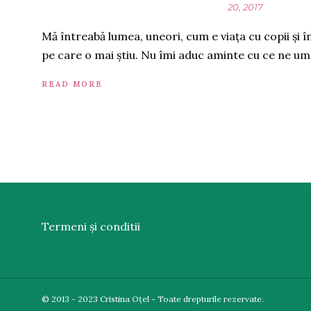
20, 2017
Mă întreabă lumea, uneori, cum e viața cu copii și 
pe care o mai știu. Nu îmi aduc aminte cu ce ne u
READ MORE
Termeni și conditii
© 2013 - 2023 Cristina Oțel - Toate drepturile rezervate.