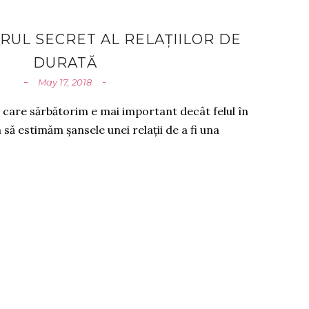
UL SECRET AL RELAȚIILOR DE
DURATĂ
May 17, 2018
în care sărbătorim e mai important decât felul în
ă estimăm șansele unei relații de a fi una