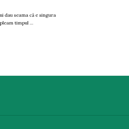
îmi dau seama că e singura
mpleam timpul …