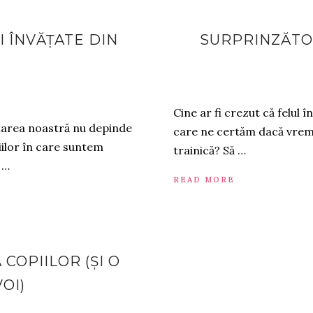
I ÎNVĂȚATE DIN
SURPRINZĂTOR
Cine ar fi crezut că felul 
starea noastră nu depinde
care ne certăm dacă vrem s
iilor în care suntem
trainică? Să …
 …
READ MORE
COPIILOR (ȘI O
OI)