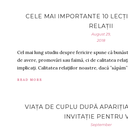
CELE MAI IMPORTANTE 10 LECȚI
RELAȚII
August 29,
2018
Cel mai lung studiu despre fericire spune că bună
de avere, promovări sau faimă, ci de calitatea relaț
implicați. Calitatea relațiilor noastre, dacă ”săpăm”
READ MORE
VIAȚA DE CUPLU DUPĂ APARIȚIA 
INVITAȚIE PENTRU V
September