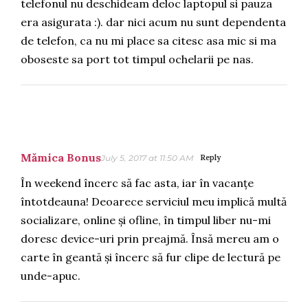
telefonul nu deschideam deloc laptopul si pauza
era asigurata :). dar nici acum nu sunt dependenta
de telefon, ca nu mi place sa citesc asa mic si ma
oboseste sa port tot timpul ochelarii pe nas.
Mămica Bonus
July 5, 2017 at 11:50 AM
Reply
În weekend încerc să fac asta, iar în vacanțe
întotdeauna! Deoarece serviciul meu implică multă
socializare, online și ofline, în timpul liber nu-mi
doresc device-uri prin preajmă. Însă mereu am o
carte în geantă și încerc să fur clipe de lectură pe
unde-apuc.