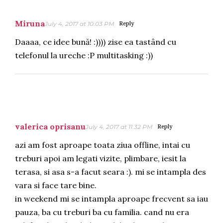
Miruna
July 4, 2017 at 10:03 PM
Reply
Daaaa, ce idee bună! :)))) zise ea tastând cu
telefonul la ureche :P multitasking :))
valerica oprisanu
July 4, 2017 at 11:32 PM
Reply
azi am fost aproape toata ziua offline, intai cu
treburi apoi am legati vizite, plimbare, iesit la
terasa, si asa s-a facut seara :). mi se intampla des
vara si face tare bine.
in weekend mi se intampla aproape frecvent sa iau
pauza, ba cu treburi ba cu familia. cand nu era