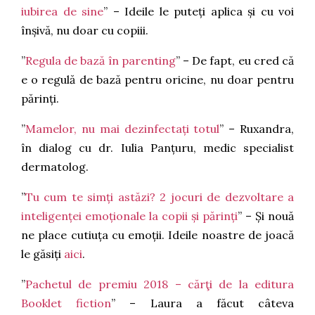
iubirea de sine
” – Ideile le puteți aplica și cu voi
înșivă, nu doar cu copiii.
”
Regula de bază în parenting
” – De fapt, eu cred că
e o regulă de bază pentru oricine, nu doar pentru
părinți.
”
Mamelor, nu mai dezinfectați totul
” – Ruxandra,
în dialog cu dr. Iulia Panțuru, medic specialist
dermatolog.
”
Tu cum te simți astăzi? 2 jocuri de dezvoltare a
inteligenței emoționale la copii și părinți
” – Și nouă
ne place cutiuța cu emoții. Ideile noastre de joacă
le găsiți
aici
.
”
Pachetul de premiu 2018 – cărţi de la editura
Booklet fiction
” – Laura a făcut câteva