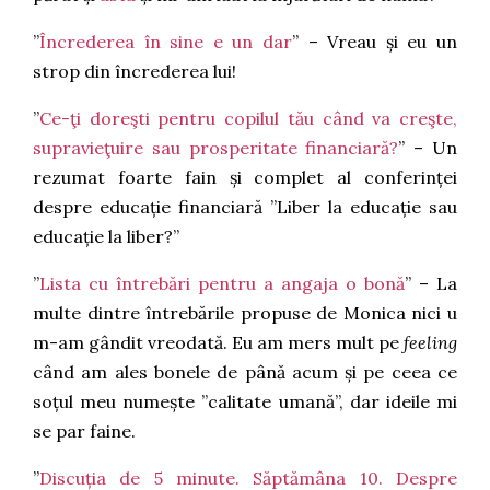
”
Încrederea în sine e un dar
” – Vreau și eu un
strop din încrederea lui!
”
Ce-ţi doreşti pentru copilul tău când va creşte,
supravieţuire sau prosperitate financiară?
” – Un
rezumat foarte fain și complet al conferinței
despre educație financiară ”Liber la educație sau
educație la liber?”
”
Lista cu întrebări pentru a angaja o bonă
” – La
multe dintre întrebările propuse de Monica nici u
m-am gândit vreodată. Eu am mers mult pe
feeling
când am ales bonele de până acum și pe ceea ce
soțul meu numește ”calitate umană”, dar ideile mi
se par faine.
”
Discuția de 5 minute. Săptămâna 10. Despre