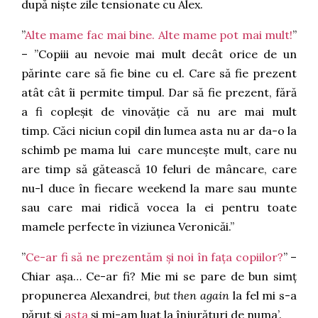
după niște zile tensionate cu Alex.
”
Alte mame fac mai bine. Alte mame pot mai mult!
”
– ”Copiii au nevoie mai mult decât orice de un
părinte care să fie bine cu el. Care să fie prezent
atât cât îi permite timpul. Dar să fie prezent, fără
a fi copleșit de vinovăție că nu are mai mult
timp. Căci niciun copil din lumea asta nu ar da-o la
schimb pe mama lui care muncește mult, care nu
are timp să gătească 10 feluri de mâncare, care
nu-l duce în fiecare weekend la mare sau munte
sau care mai ridică vocea la ei pentru toate
mamele perfecte în viziunea Veronicăi.”
”
Ce-ar fi să ne prezentăm și noi în fața copiilor?
” –
Chiar așa… Ce-ar fi? Mie mi se pare de bun simț
propunerea Alexandrei,
but then again
la fel mi s-a
părut și
asta
și mi-am luat la înjurături de numa’.