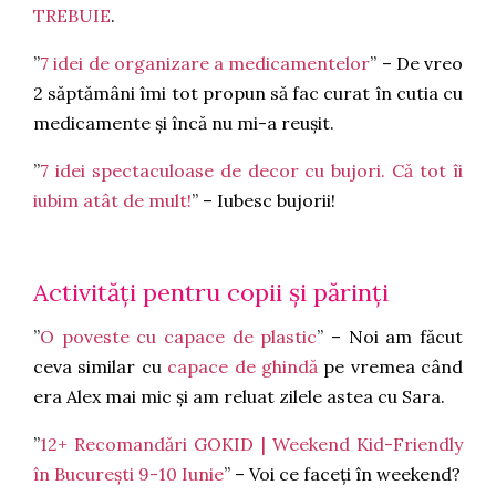
TREBUIE
.
”
7 idei de organizare a medicamentelor
” – De vreo
2 săptămâni îmi tot propun să fac curat în cutia cu
medicamente și încă nu mi-a reușit.
”
7 idei spectaculoase de decor cu bujori. Că tot îi
iubim atât de mult!
” – Iubesc bujorii!
Activități pentru copii și părinți
”
O poveste cu capace de plastic
” – Noi am făcut
ceva similar cu
capace de ghindă
pe vremea când
era Alex mai mic și am reluat zilele astea cu Sara.
”
12+ Recomandări GOKID | Weekend Kid-Friendly
în București 9-10 Iunie
” – Voi ce faceți în weekend?