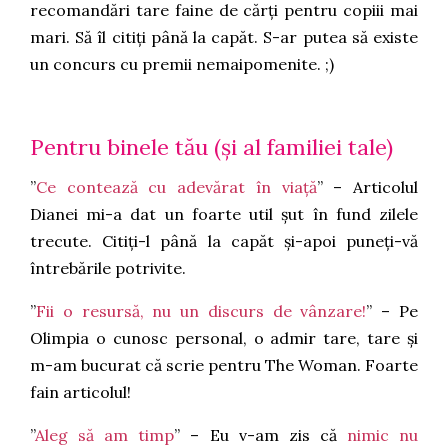
recomandări tare faine de cărți pentru copiii mai
mari. Să îl citiți până la capăt. S-ar putea să existe
un concurs cu premii nemaipomenite. ;)
Pentru binele tău (și al familiei tale)
”
Ce contează cu adevărat în viață
” – Articolul
Dianei mi-a dat un foarte util șut în fund zilele
trecute. Citiți-l până la capăt și-apoi puneți-vă
întrebările potrivite.
”
Fii o resursă, nu un discurs de vânzare!
” – Pe
Olimpia o cunosc personal, o admir tare, tare și
m-am bucurat că scrie pentru The Woman. Foarte
fain articolul!
”
Aleg să am timp
” – Eu v-am zis că
nimic nu