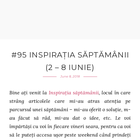
#95 INSPIRAȚIA SĂPTĂMÂNII
(2 – 8 IUNIE)
June 8, 2018
Bine ați venit la
Inspirația săptămânii
, locul în care
strâng articolele care mi-au atras atenția pe
parcursul unei săptămâni – mi-au oferit o soluție, m-
au făcut să râd, mi-au dat o idee, etc. Le voi
împărtăși cu voi în fiecare vineri seara, pentru ca voi
să le puteți accesa ușor peste weekend când prindeți