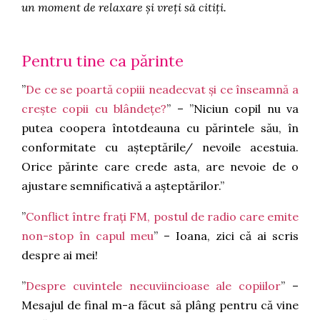
un moment de relaxare și vreți să citiți.
Pentru tine ca părinte
”
De ce se poartă copiii neadecvat și ce înseamnă a
crește copii cu blândețe?
” – ”Niciun copil nu va
putea coopera întotdeauna cu părintele său, în
conformitate cu așteptările/ nevoile acestuia.
Orice părinte care crede asta, are nevoie de o
ajustare semnificativă a așteptărilor.”
”
Conflict între frați FM, postul de radio care emite
non-stop în capul meu
” – Ioana, zici că ai scris
despre ai mei!
”
Despre cuvintele necuviincioase ale copiilor
” –
Mesajul de final m-a făcut să plâng pentru că vine