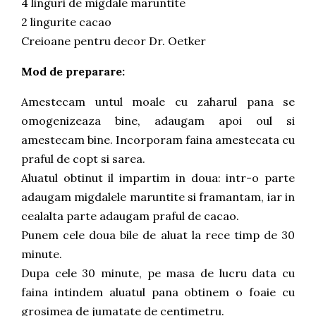
4 linguri de migdale maruntite
2 lingurite cacao
Creioane pentru decor Dr. Oetker
Mod de preparare:
Amestecam untul moale cu zaharul pana se
omogenizeaza bine, adaugam apoi oul si
amestecam bine. Incorporam faina amestecata cu
praful de copt si sarea.
Aluatul obtinut il impartim in doua: intr-o parte
adaugam migdalele maruntite si framantam, iar in
cealalta parte adaugam praful de cacao.
Punem cele doua bile de aluat la rece timp de 30
minute.
Dupa cele 30 minute, pe masa de lucru data cu
faina intindem aluatul pana obtinem o foaie cu
grosimea de jumatate de centimetru.