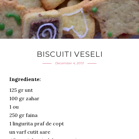
BISCUITI VESELI
December 4, 2013
Ingrediente:
125 gr unt
100 gr zahar
1 ou
250 gr faina
1 lingurita praf de copt
un varf cutit sare