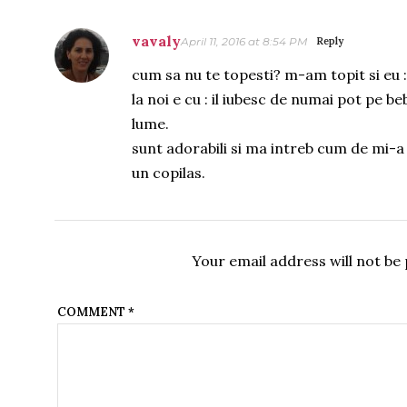
vavaly
April 11, 2016 at 8:54 PM
Reply
cum sa nu te topesti? m-am topit si eu :
la noi e cu : il iubesc de numai pot pe b
lume.
sunt adorabili si ma intreb cum de mi-a 
un copilas.
Your email address will not be 
COMMENT
*