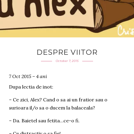
DESPRE VIITOR
October 7, 2015
7 Oct 2015 – 4 ani
Dupa lectia de inot:
– Ce zici, Alex? Cand o sa ai un fratior sau o
surioara il/o sa o ducem la balaceala?
– Da. Baietel sau fetita…ce-o fi.
– Ce distractiv o sa fie!