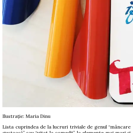
Ilustrație: Maria Dinu
Lista cuprindea de la lucruri triviale de genul “mâncare
gustoasă” sau “uitat la comedii”, la elemente mai mari şi