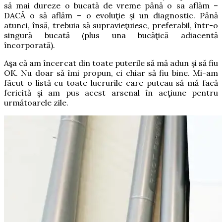
să mai dureze o bucată de vreme până o sa aflăm –
DACĂ o să aflăm – o evoluţie şi un diagnostic.
Până
atunci, însă, trebuia să supravieţuiesc, preferabil, într-o
singură bucată (plus una bucăţică adiacentă
încorporată).
Aşa că am încercat din toate puterile să mă adun şi să fiu
OK. Nu doar să îmi propun, ci chiar să fiu bine. M
i-am
fãcut o listă cu toate lucrurile care puteau să mă facă
fericită şi am pus acest arsenal în acţiune pentru
următoarele zile.