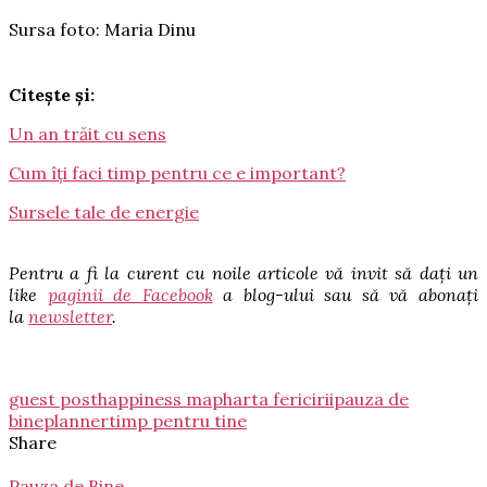
Sursa foto: Maria Dinu
Citește și:
Un an trăit cu sens
Cum îți faci timp pentru ce e important?
Sursele tale de energie
Pentru a fi la curent cu noile articole vă invit să dați un
like
paginii de Facebook
a blog-ului sau să vă abonați
la
newsletter
.
guest post
happiness map
harta fericirii
pauza de
bine
planner
timp pentru tine
Share
Pauza de Bine