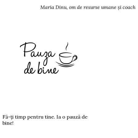
Maria Dinu, om de resurse umane și coach
Fă-ți timp pentru tine. Ia o pauză de
bine!