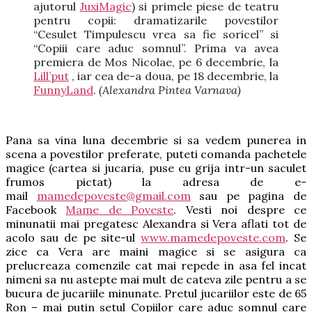
ajutorul
JuxiMagic
) si primele piese de teatru
pentru copii: dramatizarile povestilor
“Cesulet Timpulescu vrea sa fie soricel” si
“Copiii care aduc somnul”. Prima va avea
premiera de Mos Nicolae, pe 6 decembrie, la
Lill’put
, iar cea de-a doua, pe 18 decembrie, la
FunnyLand
.
(Alexandra Pintea Varnava)
Pana sa vina luna decembrie si sa vedem punerea in
scena a povestilor preferate, puteti comanda pachetele
magice (cartea si jucaria, puse cu grija intr-un saculet
frumos pictat) la adresa de e-
mail
mamedepoveste@gmail.com
sau pe pagina de
Facebook
Mame de Poveste
. Vesti noi despre ce
minunatii mai pregatesc Alexandra si Vera aflati tot de
acolo sau de pe site-ul
www.mamedepoveste.com
. Se
zice ca Vera are maini magice si se asigura ca
prelucreaza comenzile cat mai repede in asa fel incat
nimeni sa nu astepte mai mult de cateva zile pentru a se
bucura de jucariile minunate. Pretul jucariilor este de 65
Ron – mai putin setul Copiilor care aduc somnul care