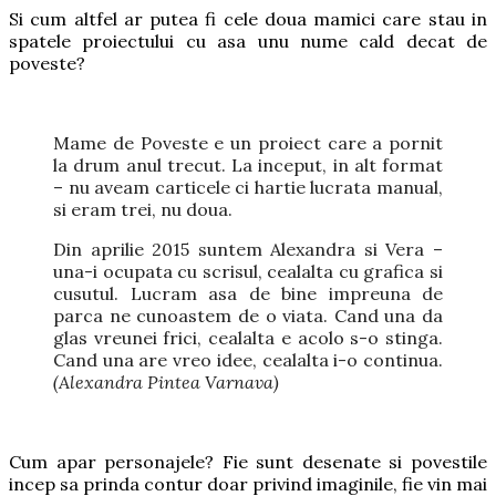
Si cum altfel ar putea fi cele doua mamici care stau in
spatele proiectului cu asa unu nume cald decat de
poveste?
Mame de Poveste e un proiect care a pornit
la drum anul trecut. La inceput, in alt format
– nu aveam carticele ci hartie lucrata manual,
si eram trei, nu doua.
Din aprilie 2015 suntem Alexandra si Vera –
una-i ocupata cu scrisul, cealalta cu grafica si
cusutul. Lucram asa de bine impreuna de
parca ne cunoastem de o viata. Cand una da
glas vreunei frici, cealalta e acolo s-o stinga.
Cand una are vreo idee, cealalta i-o continua.
(Alexandra Pintea Varnava)
Cum apar personajele? Fie sunt desenate si povestile
incep sa prinda contur doar privind imaginile, fie vin mai