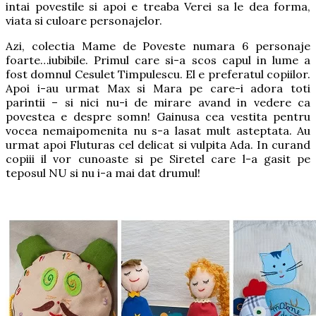
intai povestile si apoi e treaba Verei sa le dea forma,
viata si culoare personajelor.
Azi, colectia Mame de Poveste numara 6 personaje
foarte…iubibile. Primul care si-a scos capul in lume a
fost domnul Cesulet Timpulescu. El e preferatul copiilor.
Apoi i-au urmat Max si Mara pe care-i adora toti
parintii – si nici nu-i de mirare avand in vedere ca
povestea e despre somn! Gainusa cea vestita pentru
vocea nemaipomenita nu s-a lasat mult asteptata. Au
urmat apoi Fluturas cel delicat si vulpita Ada. In curand
copiii il vor cunoaste si pe Siretel care l-a gasit pe
teposul NU si nu i-a mai dat drumul!