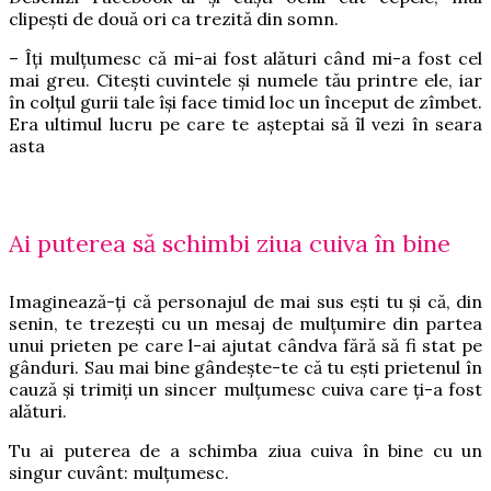
clipești de două ori ca trezită din somn.
– Îți mulțumesc că mi-ai fost alături când mi-a fost cel
mai greu. Citești cuvintele și numele tău printre ele, iar
în colțul gurii tale își face timid loc un început de zîmbet.
Era ultimul lucru pe care te așteptai să îl vezi în seara
asta
Ai puterea să schimbi ziua cuiva în bine
Imaginează-ți că personajul de mai sus ești tu și că, din
senin, te trezești cu un mesaj de mulțumire din partea
unui prieten pe care l-ai ajutat cândva fără să fi stat pe
gânduri. Sau mai bine gândește-te că tu ești prietenul în
cauză și trimiți un sincer mulțumesc cuiva care ți-a fost
alături.
Tu ai puterea de a schimba ziua cuiva în bine cu un
singur cuvânt: mulțumesc.