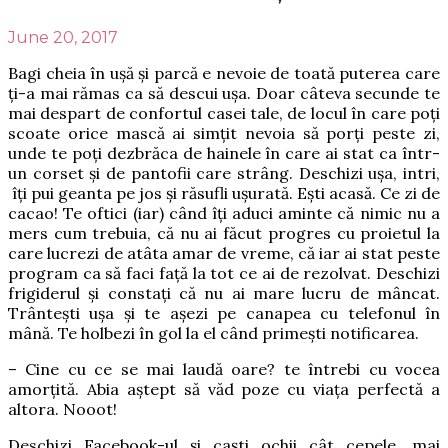
June 20, 2017
Bagi cheia în ușă și parcă e nevoie de toată puterea care
ți-a mai rămas ca să descui ușa. Doar câteva secunde te
mai despart de confortul casei tale, de locul în care poți
scoate orice mască ai simțit nevoia să porți peste zi,
unde te poți dezbrăca de hainele în care ai stat ca într-
un corset și de pantofii care strâng. Deschizi ușa, intri,
îți pui geanta pe jos și răsufli ușurată. Ești acasă. Ce zi de
cacao! Te oftici (iar) când îți aduci aminte că nimic nu a
mers cum trebuia, că nu ai făcut progres cu proietul la
care lucrezi de atâta amar de vreme, că iar ai stat peste
program ca să faci față la tot ce ai de rezolvat. Deschizi
frigiderul și constați că nu ai mare lucru de mâncat.
Trântești ușa și te așezi pe canapea cu telefonul în
mână. Te holbezi în gol la el când primești notificarea.
– Cine cu ce se mai laudă oare? te întrebi cu vocea
amorțită. Abia aștept să văd poze cu viața perfectă a
altora. Nooot!
Deschizi Facebook-ul și caști ochii cât cepele, mai