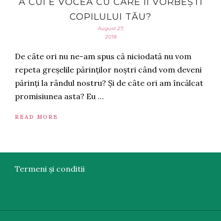
A CUI E VOCEA CU CARE ÎI VORBEȘTI
COPILULUI TĂU?
August 27,
2018
De câte ori nu ne-am spus că niciodată nu vom
repeta greșelile părinților noștri când vom deveni
părinți la rândul nostru? Și de câte ori am încălcat
promisiunea asta? Eu …
READ MORE
Termeni și conditii