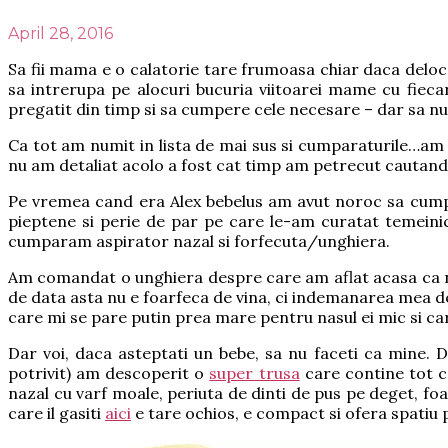
April 28, 2016
Sa fii mama e o calatorie tare frumoasa chiar daca deloc 
sa intrerupa pe alocuri bucuria viitoarei mame cu fieca
pregatit din timp si sa cumpere cele necesare – dar sa nu i
Ca tot am numit in lista de mai sus si cumparaturile…am
nu am detaliat acolo a fost cat timp am petrecut cautand 
Pe vremea cand era Alex bebelus am avut noroc sa cumpar
pieptene si perie de par pe care le-am curatat temeinic
cumparam aspirator nazal si forfecuta/unghiera.
Am comandat o unghiera despre care am aflat acasa ca nu
de data asta nu e foarfeca de vina, ci indemanarea mea de
care mi se pare putin prea mare pentru nasul ei mic si ca
Dar voi, daca asteptati un bebe, sa nu faceti ca mine. 
potrivit) am descoperit o
super trusa
care contine tot ce
nazal cu varf moale, periuta de dinti de pus pe deget, foar
care il gasiti
aici
e tare ochios, e compact si ofera spatiu p