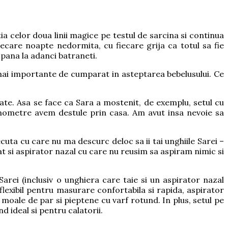
a celor doua linii magice pe testul de sarcina si continua
ecare noapte nedormita, cu fiecare grija ca totul sa fie
u pana la adanci batraneti.
mai importante de cumparat in asteptarea bebelusului. Ce
te. Asa se face ca Sara a mostenit, de exemplu, setul cu
rmometre avem destule prin casa. Am avut insa nevoie sa
a cu care nu ma descurc deloc sa ii tai unghiile Sarei –
t si aspirator nazal cu care nu reusim sa aspiram nimic si
rei (inclusiv o unghiera care taie si un aspirator nazal
lexibil pentru masurare confortabila si rapida, aspirator
e moale de par si pieptene cu varf rotund. In plus, setul pe
d ideal si pentru calatorii.