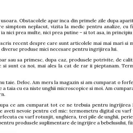
usoara. Obstacolele apar inca din primele zile dupa apariti
re simptom neplacut, vizita la medic pentru analize, cu fi
a nici prea multe, nici prea putine – si tot asa, in principi
 scris recent despre care sunt articolele mai mai mari si 
diverse produse mici necesare pentru ingrijirea lui.
 sau sa primesc, dupa caz, produsele potrivite, de calita
 si sunt ca noi, mai ales la cat de rar ii pieptanam. Te
 taie. Deloc. Am mers la magazin si am cumparat o forfecut
 a taia cu ea niste unghii microscopice si moi. Am cumpara
rn.
Dupa ce am cumparat tot ce ne trebuia pentru ingrijirea Sa
 aveti nevoie pentru cel mic: termometru digital cu varf f
fecuta cu varf rotunjit, unghiera, trei pile de unghii, peri
entru produsele suplimentare de ingrijire a bebelusului, fiin