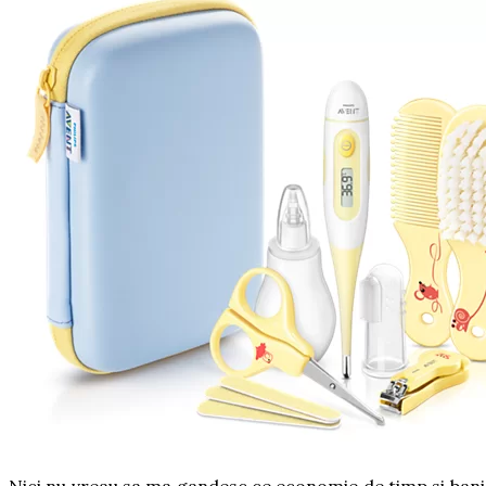
Nici nu vreau sa ma gandesc ce economie de timp si bani as 