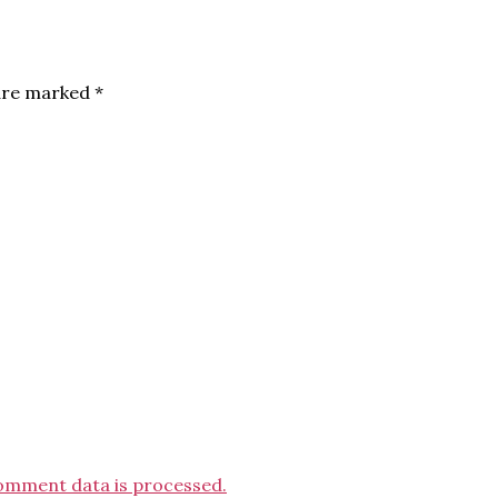
 are marked
*
omment data is processed.