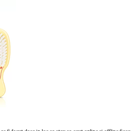
fi facut daca in loc sa stau sa caut online si offline fieca