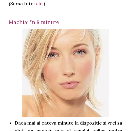
(Sursa foto:
aici
)
Machiaj în 8 minute
Daca mai ai cateva minute la dispozitie si vrei sa
obtii un aspect mat al tenului aplica pudra