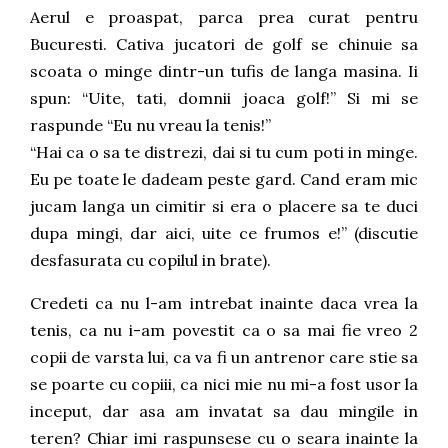
Aerul e proaspat, parca prea curat pentru
Bucuresti. Cativa jucatori de golf se chinuie sa
scoata o minge dintr-un tufis de langa masina. Ii
spun: “Uite, tati, domnii joaca golf!” Si mi se
raspunde “Eu nu vreau la tenis!”
“Hai ca o sa te distrezi, dai si tu cum poti in minge.
Eu pe toate le dadeam peste gard. Cand eram mic
jucam langa un cimitir si era o placere sa te duci
dupa mingi, dar aici, uite ce frumos e!” (discutie
desfasurata cu copilul in brate).
Credeti ca nu l-am intrebat inainte daca vrea la
tenis, ca nu i-am povestit ca o sa mai fie vreo 2
copii de varsta lui, ca va fi un antrenor care stie sa
se poarte cu copiii, ca nici mie nu mi-a fost usor la
inceput, dar asa am invatat sa dau mingile in
teren? Chiar imi raspunsese cu o seara inainte la