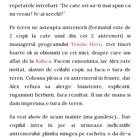
repetatele intrebari: “De cate ori sa-ti mai spun ca
nu vreau? N-ai urechi?”
Pe teren ne asteapta antrenorii (formatul este de
2 copii la cate unul din cei 2 antrenori) si
managerul programului
Tennis Hero
, trei tineri
foarte ok si obisnuiti cu cei mici, despre care am
aflat de la
Raluca
. Facem cunostinta, iar Alex este
invitat, alaturi de ceilalti copii, sa faca o tura de
teren. Coloana pleaca cu antrenorul in frunte, dar
Alex refuza sa alerge. Insistente, explicatii,
rugaminti fierbinti, fara rezultat. Il iau de mana si
dam impreuna o tura de teren.
Sa vezi show de acum inainte (ma gandesc)… Dar
copilul intra in joc si urmeaza indicatiile
antrenorului: plimba mingea pe racheta, o da de-a