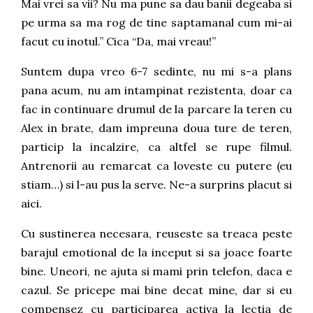
Mai vrei sa vii? Nu ma pune sa dau banii degeaba si
pe urma sa ma rog de tine saptamanal cum mi-ai
facut cu inotul.” Cica “Da, mai vreau!”
Suntem dupa vreo 6-7 sedinte, nu mi s-a plans
pana acum, nu am intampinat rezistenta, doar ca
fac in continuare drumul de la parcare la teren cu
Alex in brate, dam impreuna doua ture de teren,
particip la incalzire, ca altfel se rupe filmul.
Antrenorii au remarcat ca loveste cu putere (eu
stiam…) si l-au pus la serve. Ne-a surprins placut si
aici.
Cu sustinerea necesara, reuseste sa treaca peste
barajul emotional de la inceput si sa joace foarte
bine. Uneori, ne ajuta si mami prin telefon, daca e
cazul. Se pricepe mai bine decat mine, dar si eu
compensez cu participarea activa la lectia de