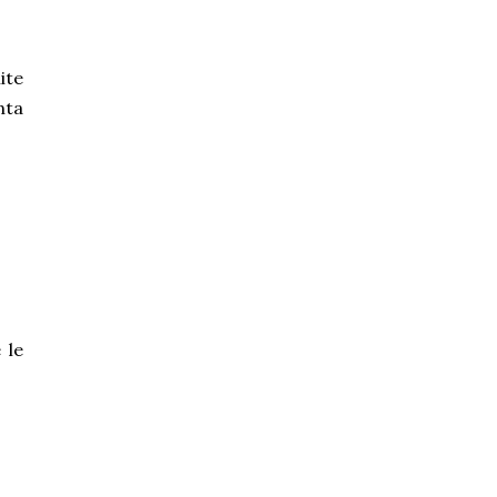
ite
nta
 le