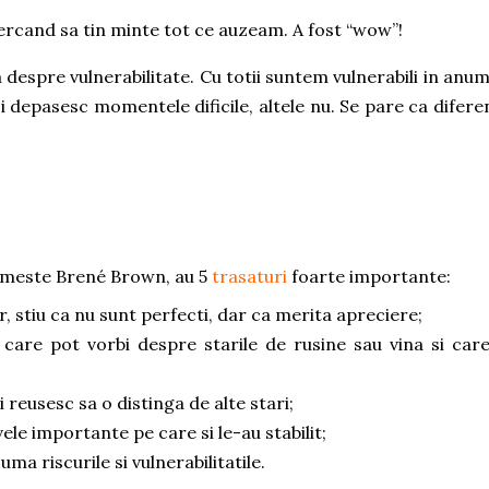
rcand sa tin minte tot ce auzeam. A fost “wow”!
 despre vulnerabilitate. Cu totii suntem vulnerabili in anum
oi depasesc momentele dificile, altele nu. Se pare ca difere
numeste Brené Brown, au 5
trasaturi
foarte importante:
r, stiu ca nu sunt perfecti, dar ca merita apreciere;
are pot vorbi despre starile de rusine sau vina si care
si reusesc sa o distinga de alte stari;
ele importante pe care si le-au stabilit;
suma riscurile si vulnerabilitatile.