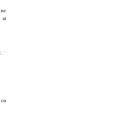
 ne
 si
.”
 cu