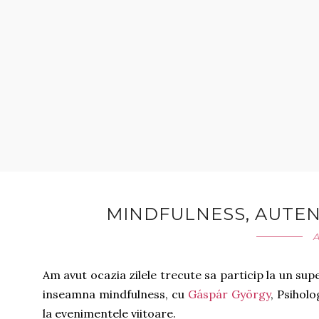
MINDFULNESS, AUTEN
A
Am avut ocazia zilele trecute sa particip la un su
inseamna mindfulness, cu
Gáspár György
, Psihol
la evenimentele viitoare.