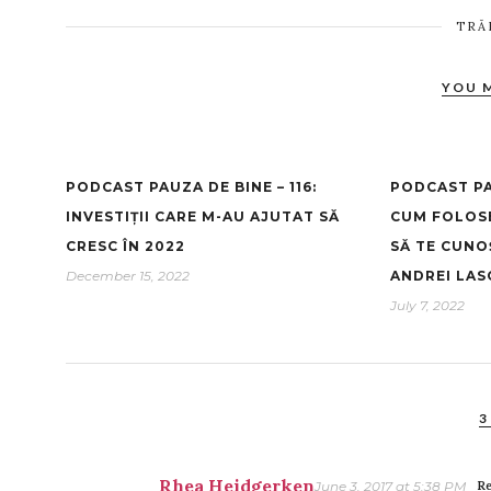
TRĂ
YOU 
PODCAST PAUZA DE BINE – 116:
PODCAST PAU
INVESTIȚII CARE M-AU AJUTAT SĂ
CUM FOLOSE
CRESC ÎN 2022
SĂ TE CUNOȘ
December 15, 2022
ANDREI LAS
July 7, 2022
3
Rhea Heidgerken
June 3, 2017 at 5:38 PM
Re