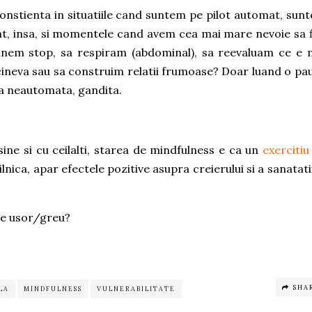
onstienta in situatiile cand suntem pe pilot automat, sun
 sunt, insa, si momentele cand avem cea mai mare nevoie sa 
unem stop, sa respiram (abdominal), sa reevaluam ce e 
cineva sau sa construim relatii frumoase? Doar luand o pa
ra neautomata, gandita.
sine si cu ceilalti, starea de mindfulness e ca un
exercitiu
lnica, apar efectele pozitive asupra creierului si a sanatatii
 de usor/greu?
SHA
LA
MINDFULNESS
VULNERABILITATE