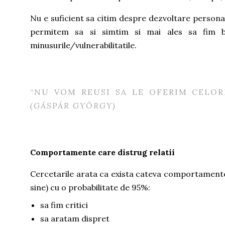
Nu e suficient sa citim despre dezvoltare personal
permitem sa si simtim si mai ales sa fim bl
minusurile/vulnerabilitatile.
“NU VOM REUSI SA LE OFERIM CELOR
(GÁSPÁR GYÖRGY)
Comportamente care distrug relatii
Cercetarile arata ca exista cateva comportamente c
sine) cu o probabilitate de 95%:
sa fim critici
sa aratam dispret