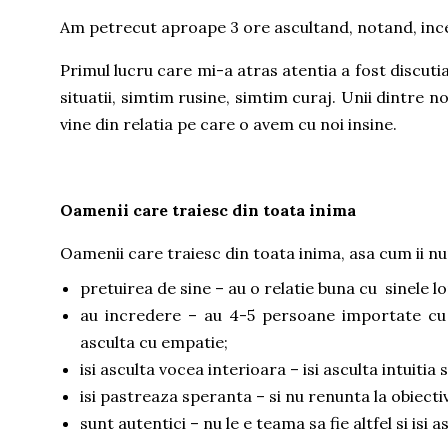
Am petrecut aproape 3 ore ascultand, notand, ince
Primul lucru care mi-a atras atentia a fost discutia
situatii, simtim rusine, simtim curaj. Unii dintre n
vine din relatia pe care o avem cu noi insine.
Oamenii care traiesc din toata inima
Oamenii care traiesc din toata inima, asa cum ii 
pretuirea de sine – au o relatie buna cu sinele lo
au incredere – au 4-5 persoane importate cu c
asculta cu empatie;
isi asculta vocea interioara – isi asculta intuitia 
isi pastreaza speranta – si nu renunta la obiectiv
sunt autentici – nu le e teama sa fie altfel si isi a