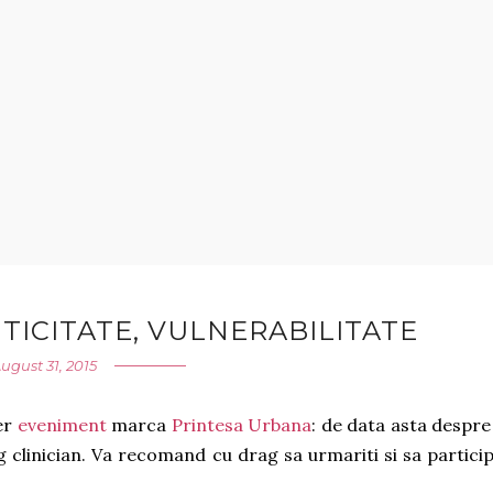
TICITATE, VULNERABILITATE
ugust 31, 2015
per
eveniment
marca
Printesa Urbana
: de data asta despre
og clinician. Va recomand cu drag sa urmariti si sa particip