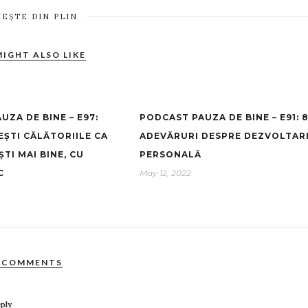
IEȘTE DIN PLIN
MIGHT ALSO LIKE
ZA DE BINE – E97:
PODCAST PAUZA DE BINE – E91: 
ȘTI CĂLĂTORIILE CA
ADEVĂRURI DESPRE DEZVOLTAR
TI MAI BINE, CU
PERSONALĂ
C
May 12, 2022
 COMMENTS
ply