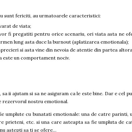
u sunt fericiti, au urmatoarele caracteristici:
varat de viata;
vor fi pregatiti pentru orice scenariu, ori viata asta ne of
termen lung asta duce la burnout (aplatizarea emotionala);
precieri si asta vine din nevoia de atentie din partea altora
r asta este un comportament nociv.
sa ii ajutam si sa ne asiguram ca le este bine. Dar e cel pu
de rezervorul nostru emotional.
fie umplute cu bunatati emotionale: una de catre parinti, 
e prieteni, etc. si una care asteapta sa fie umpluta de ca
nu astepti sa ti se ofere…