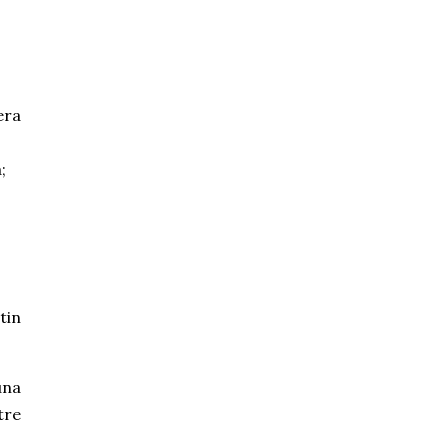
era
;
tin
una
tre