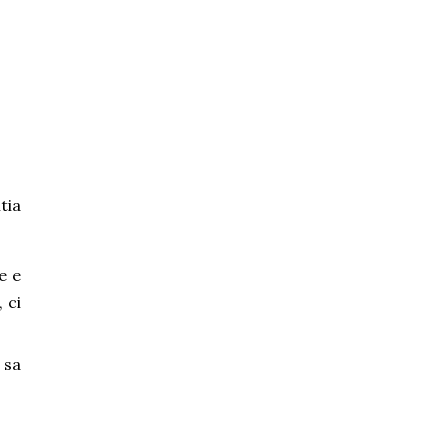
tia
e e
 ci
 sa