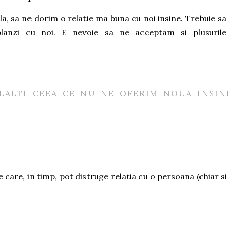
a, sa ne dorim o relatie ma buna cu noi insine. Trebuie sa
anzi cu noi. E nevoie sa ne acceptam si plusurile
LALTI CEEA CE NU NE OFERIM NOUA INSINE
are, in timp, pot distruge relatia cu o persoana (chiar si