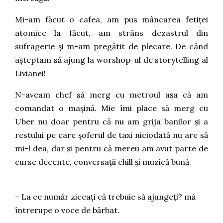
Mi-am făcut o cafea, am pus mâncarea fetiței
atomice la făcut, am strâns dezastrul din
sufragerie și m-am pregătit de plecare. De când
așteptam să ajung la worshop-ul de storytelling al
Livianei!
N-aveam chef să merg cu metroul așa că am
comandat o mașină. Mie îmi place să merg cu
Uber nu doar pentru că nu am grija banilor și a
restului pe care șoferul de taxi niciodată nu are să
mi-l dea, dar și pentru că mereu am avut parte de
curse decente, conversații chill și muzică bună.
– La ce număr ziceați că trebuie să ajungeți? mă
întrerupe o voce de bărbat.