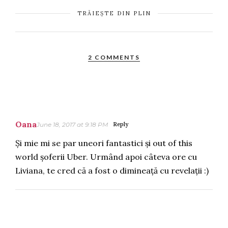
TRĂIEȘTE DIN PLIN
2 COMMENTS
Oana
June 18, 2017 at 9:18 PM
Reply
Și mie mi se par uneori fantastici și out of this
world șoferii Uber. Urmând apoi câteva ore cu
Liviana, te cred că a fost o dimineață cu revelații :)