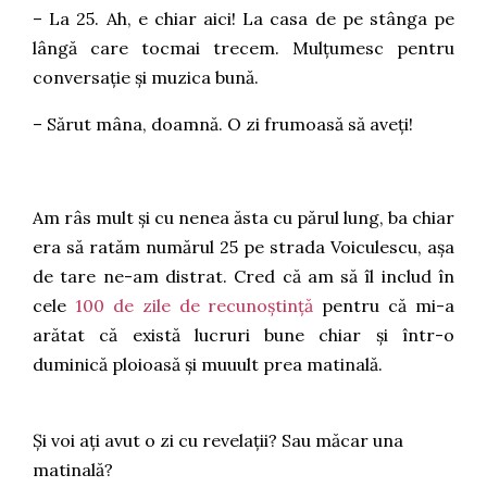
– La 25. Ah, e chiar aici! La casa de pe stânga pe
lângă care tocmai trecem. Mulțumesc pentru
conversație și muzica bună.
– Sărut mâna, doamnă. O zi frumoasă să aveți!
Am râs mult și cu nenea ăsta cu părul lung, ba chiar
era să ratăm numărul 25 pe strada Voiculescu, așa
de tare ne-am distrat. Cred că am să îl includ în
cele
100 de zile de recunoștință
pentru că mi-a
arătat că există lucruri bune chiar și într-o
duminică ploioasă și muuult prea matinală.
Și voi ați avut o zi cu revelații? Sau măcar una
matinală?