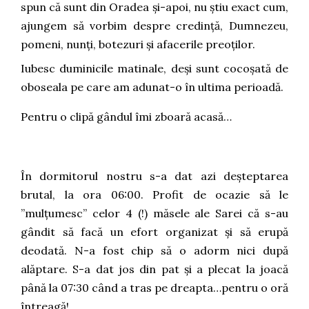
spun că sunt din Oradea și-apoi, nu știu exact cum,
ajungem să vorbim despre credință, Dumnezeu,
pomeni, nunți, botezuri și afacerile preoților.
Iubesc duminicile matinale, deși sunt cocoșată de
oboseala pe care am adunat-o în ultima perioadă.
Pentru o clipă gândul îmi zboară acasă…
În dormitorul nostru s-a dat azi deșteptarea
brutal, la ora 06:00. Profit de ocazie să le
”mulțumesc” celor 4 (!) măsele ale Sarei că s-au
gândit să facă un efort organizat și să erupă
deodată. N-a fost chip să o adorm nici după
alăptare. S-a dat jos din pat și a plecat la joacă
până la 07:30 când a tras pe dreapta…pentru o oră
întreagă!