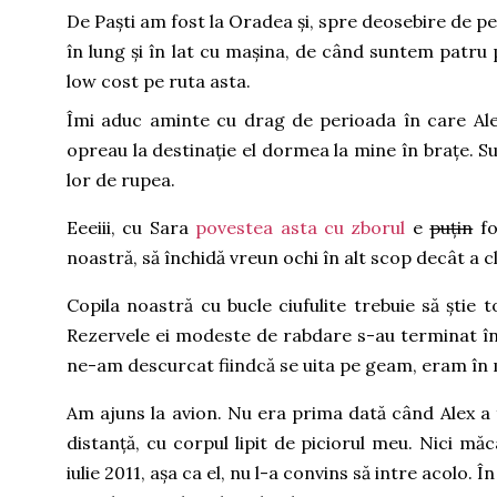
De Paști am fost la Oradea și, spre deosebire de p
în lung și în lat cu mașina, de când suntem patr
low cost pe ruta asta.
Îmi aduc aminte cu drag de perioada în care Ale
opreau la destinație el dormea la mine în brațe. Su
lor de rupea.
Eeeiii, cu Sara
povestea asta cu zborul
e
puțin
fo
noastră, să închidă vreun ochi în alt scop decât a cl
Copila noastră cu bucle ciufulite trebuie să știe t
Rezervele ei modeste de rabdare s-au terminat înc
ne-am descurcat fiindcă se uita pe geam, eram în m
Am ajuns la avion. Nu era prima dată când Alex a fo
distanță, cu corpul lipit de piciorul meu. Nici 
iulie 2011, așa ca el, nu l-a convins să intre acolo.