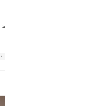
 la
RE