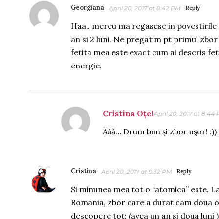
Georgiana
April 20, 2017 at 8:42 PM
Reply
Haa.. mereu ma regasesc in povestirile voa
an si 2 luni. Ne pregatim pt primul zbor
fetita mea este exact cum ai descris fet
energie.
Cristina Oțel
April 20, 2017 at 8:44
Ăăă… Drum bun şi zbor uşor! :))
Cristina
April 20, 2017 at 9:32 PM
Reply
Si minunea mea tot o “atomica” este. L
Romania, zbor care a durat cam doua or
descopere tot: (avea un an si doua luni )