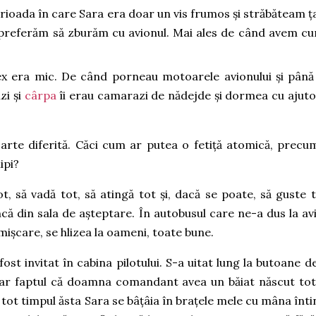
erioada în care Sara era doar un vis frumos și străbăteam ț
u preferăm să zburăm cu avionul. Mai ales de când avem cu
x era mic. De când porneau motoarele avionului și până
zi și
cârpa
îi erau camarazi de nădejde și dormea cu ajuto
arte diferită. Căci cum ar putea o fetiță atomică, precu
ipi?
ot, să vadă tot, să atingă tot și, dacă se poate, să guste t
ă din sala de așteptare. În autobusul care ne-a dus la av
ișcare, se hlizea la oameni, toate bune.
st invitat în cabina pilotului. S-a uitat lung la butoane de
măcar faptul că doamna comandant avea un băiat născut tot
 În tot timpul ăsta Sara se bâțâia în brațele mele cu mâna înti