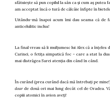
sfătuiește să pun copilul la sân ca și cum aș putea fa
am acceptat încă o tură de călcâie înfipte în biete
Uitându-mă înapoi acum îmi dau seama că de fap
anticelulitic inclus!
La final vreau să îi mulțumesc lui Alex că a înțele
Carinei, o fetița simpatică foc – care a stat la dus
mai distrăgea Sarei atenția din când în când.
În curând (prea curând dacă mă întrebați pe mine!
doar
de două ori mai lung decât cel de Oradea. Vă
copiii atomici în avion aveți!