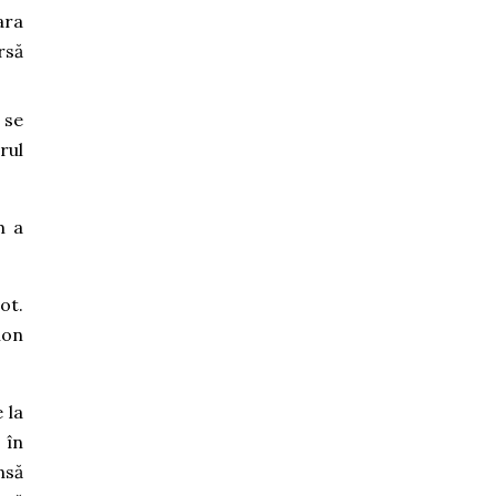
ara
rsă
 se
rul
m a
ot.
ion
 la
 în
nsă