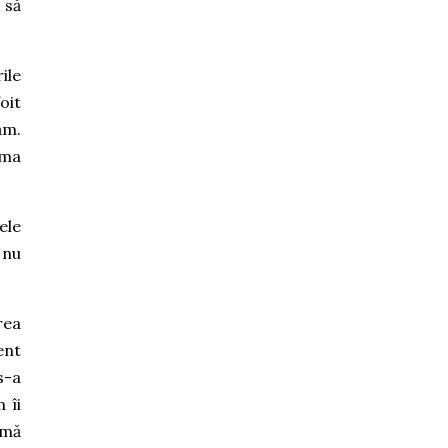
 să
ile
oit
ăm.
ima
ele
 nu
rea
ent
s-a
 îi
 mă