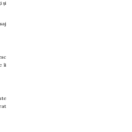
 și
saj
esc
 îi
ste
rat