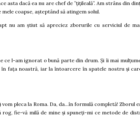
ce asta dacă ea nu are chef de ”țițileală”. Am strâns din dinți
le mele coapse, așteptând să atingem solul.
t nu am știut să apreciez zborurile cu serviciul de ma
s de ce l-am ignorat o bună parte din drum. Și îi mai mulțum
 în fața noastră, iar la întoarcere în spatele nostru și care
) vom pleca la Roma. Da, da…în formulă completă! Zborul e
 rog, fie-vă milă de mine și spuneți-mi ce metode de dist