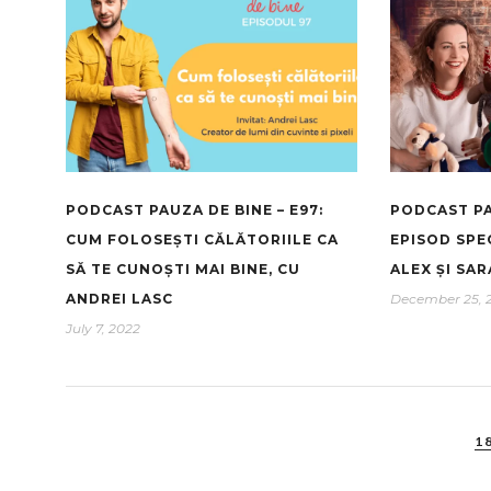
PODCAST PAUZA DE BINE – E97:
PODCAST PA
CUM FOLOSEȘTI CĂLĂTORIILE CA
EPISOD SPE
SĂ TE CUNOȘTI MAI BINE, CU
ALEX ȘI SAR
ANDREI LASC
December 25, 
July 7, 2022
1