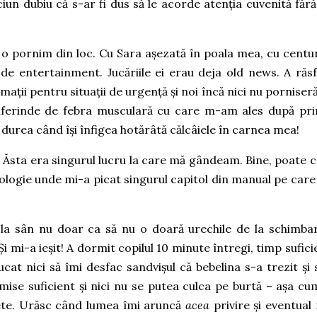
iun dubiu că s-ar fi dus să le acorde atenția cuvenită fără
o pornim din loc. Cu Sara așezată în poala mea, cu centur
 entertainment. Jucăriile ei erau deja old news. A răsf
rmații pentru situații de urgență și noi încă nici nu porniser
suferinde de febra musculară cu care m-am ales după pr
durea când își înfigea hotărâtă călcâiele în carnea mea!
 – Ăsta era singurul lucru la care mă gândeam. Bine, poate c
ologie unde mi-a picat singurul capitol din manual pe care
la sân nu doar ca să nu o doară urechile de la schimba
i mi-a ieșit! A dormit copilul 10 minute întregi, timp sufici
cat nici să îmi desfac sandvișul că bebelina s-a trezit și 
se suficient și nici nu se putea culca pe burtă – așa cum
pete. Urăsc când lumea îmi aruncă
acea
privire și eventual