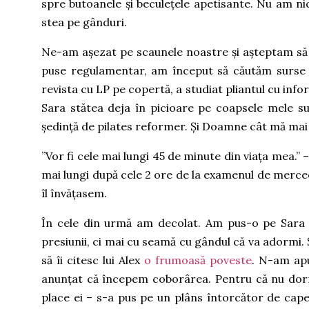
spre butoanele și beculețele apetisante. Nu am nic
stea pe gânduri.
Ne-am așezat pe scaunele noastre și așteptam să 
puse regulamentar, am început să căutăm surse de
revista cu LP pe copertă, a studiat pliantul cu info
Sara stătea deja în picioare pe coapsele mele 
ședință de pilates reformer. Și Doamne cât mă mai 
”Vor fi cele mai lungi 45 de minute din viața mea.”
mai lungi după cele 2 ore de la examenul de merce
îl învățasem.
În cele din urmă am decolat. Am pus-o pe Sara 
presiunii, ci mai cu seamă cu gândul că va adormi. Ș
să îi citesc lui Alex
o frumoasă poveste
. N-am apu
anunțat că începem coborârea. Pentru că nu dormi
place ei – s-a pus pe un plâns întorcător de ca