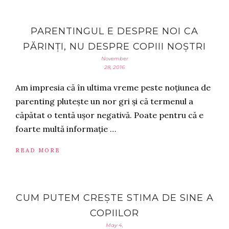
PARENTINGUL E DESPRE NOI CA
PĂRINȚI, NU DESPRE COPIII NOȘTRI
November
28, 2016
Am impresia că în ultima vreme peste noțiunea de
parenting plutește un nor gri și că termenul a
căpătat o tentă ușor negativă. Poate pentru că e
foarte multă informație …
READ MORE
CUM PUTEM CREȘTE STIMA DE SINE A
COPIILOR
May 4,