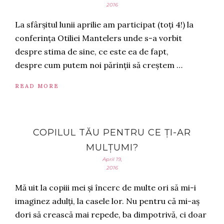
2016
La sfârșitul lunii aprilie am participat (toți 4!) la
conferința Otiliei Mantelers unde s-a vorbit
despre stima de sine, ce este ea de fapt,
despre cum putem noi părinții să creștem …
READ MORE
COPILUL TĂU PENTRU CE ȚI-AR
MULȚUMI?
April 19,
2016
Mă uit la copiii mei și încerc de multe ori să mi-i
imaginez adulți, la casele lor. Nu pentru că mi-aș
dori să crească mai repede, ba dimpotrivă, ci doar