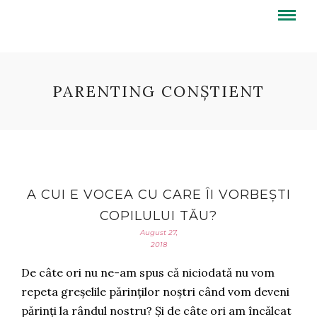
PARENTING CONȘTIENT
A CUI E VOCEA CU CARE ÎI VORBEȘTI
COPILULUI TĂU?
August 27,
2018
De câte ori nu ne-am spus că niciodată nu vom
repeta greșelile părinților noștri când vom deveni
părinți la rândul nostru? Și de câte ori am încălcat