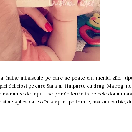
a, haine minuscule pe care se poate citi meniul zilei, tip
upici deliciosi pe care Sara ni-i imparte cu drag. Ma rog, noi
 ne manance de fapt – ne prinde fetele intre cele doua man
 si ne aplica cate o “stampila” pe frunte, nas sau barbie, d