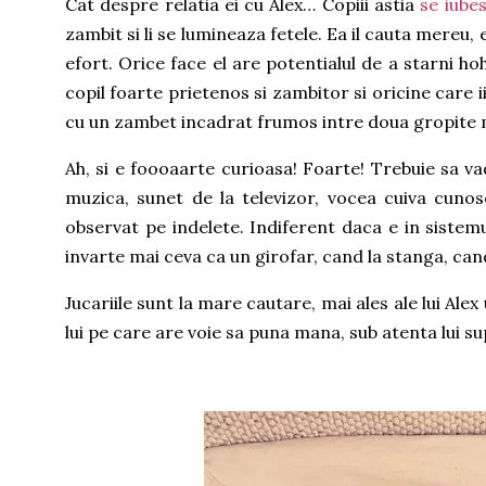
Cat despre relatia ei cu Alex… Copiii astia
se iube
zambit si li se lumineaza fetele. Ea il cauta mereu,
efort. Orice face el are potentialul de a starni h
copil foarte prietenos si zambitor si oricine care i
cu un zambet incadrat frumos intre doua gropite
Ah, si e foooaarte curioasa! Foarte! Trebuie sa v
muzica, sunet de la televizor, vocea cuiva cunos
observat pe indelete. Indiferent daca e in sistemu
invarte mai ceva ca un girofar, cand la stanga, cand
Jucariile sunt la mare cautare, mai ales ale lui Ale
lui pe care are voie sa puna mana, sub atenta lui su