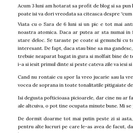
Acum 3 luni am hotarat sa profit de blog si sa pun 
poate isi va dori vreodata sa citeasca despre “cum
Viata cu o Sara de 6 luni si un pic e tot mai ant
noastra atomica. Daca ar putea ar sta numai in 
stare deloc. Se taraste pe coate si genunchi cu t
interesant. De fapt, daca stau bine sa ma gandesc, 
trebuie neaparat bagat in gura si molfait bine de
i-a si iesit primul dinte si peste cateva zile va iesi si
Cand nu rontaie cu spor la vreo jucarie sau la vreu
vocea de soprana in toate tonalitatile pitigaiate de
Isi degusta pofticioasa picioarele, dar cine nu ar f
ale altcuiva, o pot tine ocupata minute bune. Mi s
De dormit doarme tot mai putin peste zi si asta,
pentru alte lucruri pe care le-as avea de facut, d