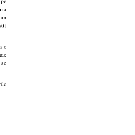
 pe
ara
 un
tit
a e
uie
 se
ile