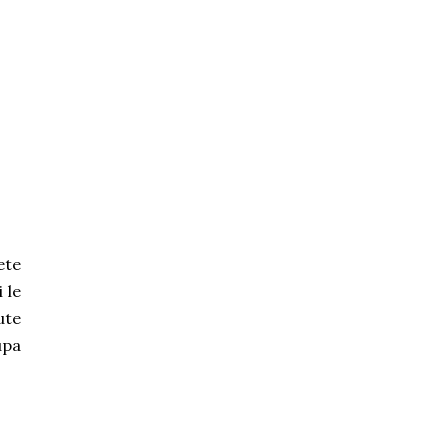
ete
 le
ute
upa