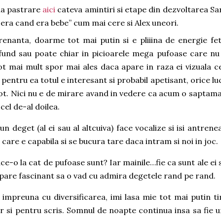
la pastrare
aici
cateva amintiri si etape din dezvoltarea Sar
 era cand era bebe” cum mai cere si Alex uneori.
renanta, doarme tot mai putin si e pliiina de energie fet
fund sau poate chiar in picioarele mega pufoase care nu
ot mai mult spor mai ales daca apare in raza ei vizuala c
pentru ea totul e interesant si probabil apetisant, orice lu
 tot. Nici nu e de mirare avand in vedere ca acum o saptam
 cel de-al doilea.
n deget (al ei sau al altcuiva) face vocalize si isi antrene
 care e capabila si se bucura tare daca intram si noi in joc.
ace-o la cat de pufoase sunt? Iar mainile…fie ca sunt ale ei 
e pare fascinant sa o vad cu admira degetele rand pe rand.
 impreuna cu diversificarea, imi lasa mie tot mai putin t
ar si pentru scris. Somnul de noapte continua insa sa fie u