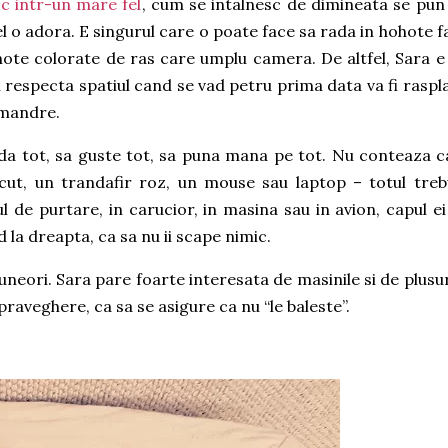
sc intr-un mare fel
, cum se intalnesc de dimineata se pun
 el o adora. E singurul care o poate face sa rada in hohote f
ohote colorate de ras care umplu camera. De altfel, Sara e
i respecta spatiul cand se vad petru prima data va fi raspla
 mandre.
ada tot, sa guste tot, sa puna mana pe tot. Nu conteaza c
cut, un trandafir roz, un mouse sau laptop – totul treb
l de purtare, in carucior, in masina sau in avion, capul ei
 la dreapta, ca sa nu ii scape nimic.
x uneori. Sara pare foarte interesata de masinile si de plusur
praveghere, ca sa se asigure ca nu “le baleste”.