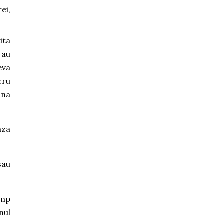
ei,
ita
 au
eva
cru
ana
aza
sau
imp
nul