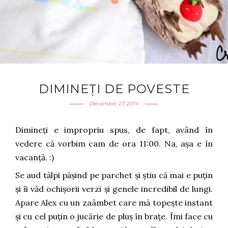
DIMINEȚI DE POVESTE
December 27, 2014
Dimineți e impropriu spus, de fapt, având în
vedere că vorbim cam de ora 11:00. Na, așa e în
vacanță. :)
Se aud tălpi pășind pe parchet și știu că mai e puțin
și îi văd ochișorii verzi și genele incredibil de lungi.
Apare Alex cu un zaâmbet care mă topește instant
și cu cel puțin o jucărie de pluș în brațe. Îmi face cu