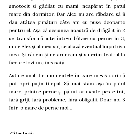
smotocit și gâdilat cu mami, neapărat în patul
mare din dormitor. Dar Alex nu are răbdare să îi
dau atâtea pupături câte am eu puse deoparte
pentru el. Așa că sesiunea noastră de drăgălit în 2
se transformă iute într-o bătaie cu perne în 3,
unde Alex și al meu soț se aliază eventual împotriva
mea. Și râdem și ne aruncăm și suferim teatral la
fiecare lovitură încasată.
Ăsta e unul din momentele în care mi-aș dori să
pot opri puțin timpul. Să mai stăm așa în patul
mare, printre perne și pături aruncate peste tot,
fără griji, fără probleme, fără obligații. Doar noi 3
într-o mare de perne moi…
Citește și: