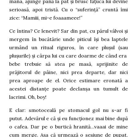
mâna, ajunge până la pat și brusc fățuca lui devine
serioasă, apoi tristă. Cu o “suferință” cruntă îmi
zice: “Mamiii, mi-e foaaameee!”
Ce întins? Ce lenevit? Sar din pat, cu părul vâlvoi și
mergem în bucătărie unde piticul își bea laptele
urmând un ritual riguros, în care plușul (sau
plușurile) și cârpa lui cu care doarme de când era
bebe trebuie să stea pe masă, sprijinite de
prăjitorul de pâine, nici prea departe, dar nici
prea aproape de el. Orice estimare eronată a
acestei distanțe poate declanșa un tumult de
lacrimi. Oh, boy!
E clar: smotoceală pe stomacul gol nu s-ar fi
putut. Adevărul e că și eu funcționez mai bine după
o cafea. Dar pe o burtică hranită…vaaai de mine
cum merge. Așa că urmează o sesiune de pupat,