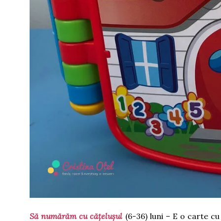
Să numărăm cu cățelușul
(6-36) luni – E o carte c