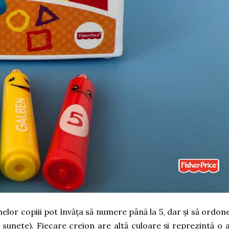
nelor copiii pot învăța să numere până la 5, dar și să ordon
e sunete). Fiecare creion are altă culoare și reprezintă o a