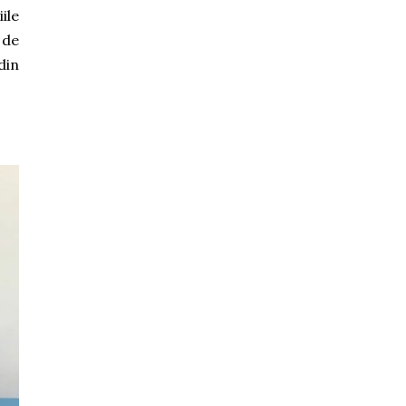
ile
 de
din