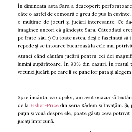
În dimineața asta Sara a descoperit perforatoarele
câte o astfel de comoară e greu de pus în cuvinte. 
o mulțime de jocuri și jucării interesante. Ce d
imaginez uneori că gândește Sara. Câteodată cred c
pe frate-său. :) Cu toate astea, deși e fascinată să t
repede și se întoarce bucuroasă la cele mai potrivi
Atunci când căutăm jucării pentru cei doi magnif
lumini supărătoare. În 90% din cazuri. În restul
vreunei jucării pe care li se pune lor pata și alege
Spre încântarea copiilor, am avut ocazia să testăm
de la
Fisher-Price
din seria Râdem și Învațăm. Și, 
puțin și vouă despre ele, poate găsiți ceva potrivit
jucați împreună.