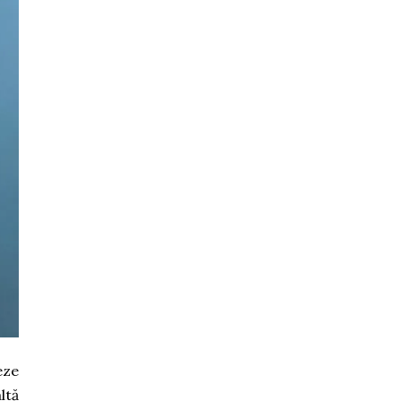
eze
ltă