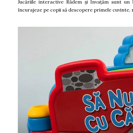
Jucăriile interactive Râdem și Învațăm sunt un
încurajeze pe copii să descopere primele cuvinte, n