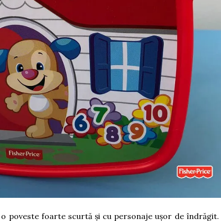
u o poveste foarte scurtă și cu personaje ușor de îndrăgit.