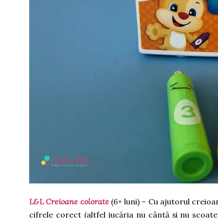
L&L Creioane colorate
(6+ luni) – Cu ajutorul creioa
cifrele corect (altfel jucăria nu cântă și nu scoat