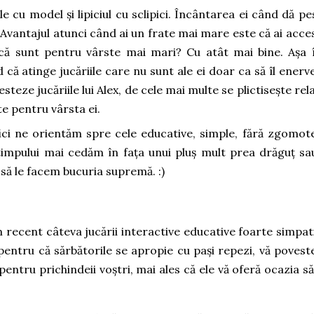
 cu model și lipiciul cu sclipici. Încântarea ei când dă pe
Avantajul atunci când ai un frate mai mare este că ai acces
acă sunt pentru vârste mai mari? Cu atât mai bine. Așa 
ă atinge jucăriile care nu sunt ale ei doar ca să îl enerv
esteze jucăriile lui Alex, de cele mai multe se plictisește rela
te pentru vârsta ei.
ici ne orientăm spre cele educative, simple, fără zgomote
 timpului mai cedăm în fața unui pluș mult prea drăguț sa
m să le facem bucuria supremă. :)
 recent câteva jucării interactive educative foarte simpat
pentru că sărbătorile se apropie cu pași repezi, vă povest
 pentru prichindeii voștri, mai ales că ele vă oferă ocazia să