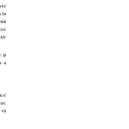
ste
 la
îmi
eze
tiv
 și
u a
ice
esc
 vă