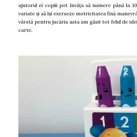
ajutorul ei copiii pot învăța să numere până la 10
variate și să își exerseze motricitatea fină manevr
vârstă pentru jucăria asta am găsit tot felul de ide
carte.