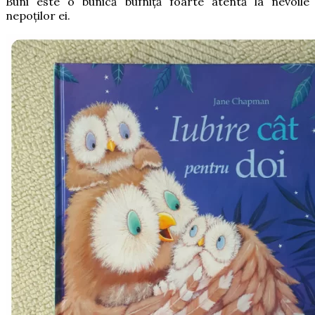
Buni este o bunică bufniță foarte atentă la nevoile
nepoților ei.