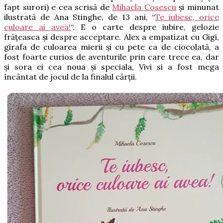
fapt surori) e cea scrisă de
Mihaela Cosescu
și minunat
ilustrată de Ana Stinghe, de 13 ani, “
Te iubesc, orice
culoare ai avea!
“. E o carte despre iubire, gelozie
frățeasca și despre acceptare. Alex a empatizat cu Gigi,
girafa de culoarea mierii și cu pete ca de ciocolată, a
fost foarte curios de aventurile prin care trece ea, dar
și sora ei cea noua și speciala, Vivi si a fost mega
încântat de jocul de la finalul cărții.