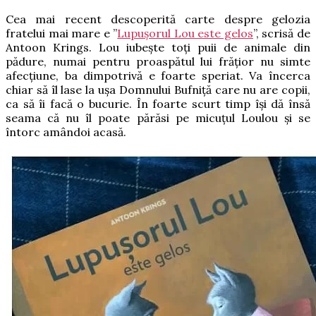
Cea mai recent descoperită carte despre gelozia
fratelui mai mare e ”
Lupușorul Lou este gelos
”, scrisă de
Antoon Krings. Lou iubește toți puii de animale din
pădure, numai pentru proaspătul lui frățior nu simte
afecțiune, ba dimpotrivă e foarte speriat. Va încerca
chiar să îl lase la ușa Domnului Bufniță care nu are copii,
ca să îi facă o bucurie. În foarte scurt timp își dă însă
seama că nu îl poate părăsi pe micuțul Loulou și se
întorc amândoi acasă.