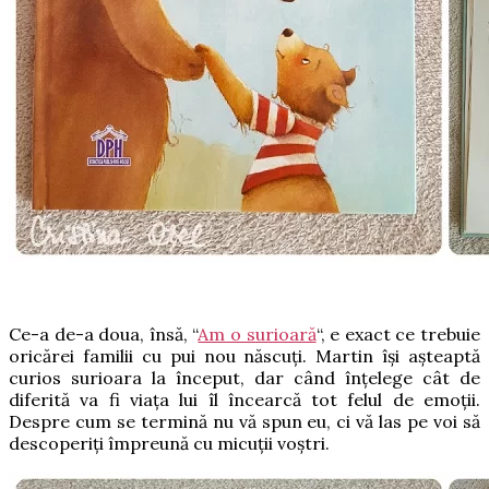
Ce-a de-a doua, însă, “
Am o surioară
“, e exact ce trebuie
oricărei familii cu pui nou născuți. Martin își așteaptă
curios surioara la început, dar când înțelege cât de
diferită va fi viața lui îl încearcă tot felul de emoții.
Despre cum se termină nu vă spun eu, ci vă las pe voi să
descoperiți împreună cu micuții voștri.