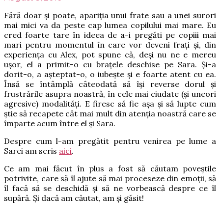
Fără doar și poate, apariția unui frate sau a unei surori
mai mici va da peste cap lumea copilului mai mare. Eu
cred foarte tare în ideea de a-i pregăti pe copiii mai
mari pentru momentul în care vor deveni frați și, din
experiența cu Alex, pot spune că, deși nu ne e mereu
ușor, el a primit-o cu brațele deschise pe Sara. Și-a
dorit-o, a așteptat-o, o iubește și e foarte atent cu ea.
Însă se întâmplă câteodată să își reverse dorul și
frustrările asupra noastră, în cele mai ciudate (și uneori
agresive) modalități. E firesc să fie așa și să lupte cum
știe să recapete cât mai mult din atenția noastră care se
împarte acum între el și Sara.
Despre cum l-am pregătit pentru venirea pe lume a
Sarei am scris
aici
.
Ce am mai făcut în plus a fost să căutam poveștile
potrivite, care să îl ajute să mai proceseze din emoții, să
îl facă să se deschidă și să ne vorbească despre ce îl
supără. Și dacă am căutat, am și găsit!