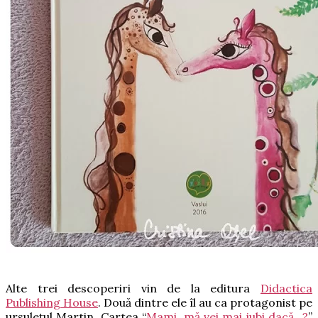
Alte trei descoperiri vin de la editura
Didactica
Publishing House
. Două dintre ele îl au ca protagonist pe
ursulețul Martin. Cartea “
Mami, mă vei mai iubi dacă…?
”