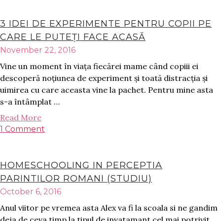
3 IDEI DE EXPERIMENTE PENTRU COPII PE
CARE LE PUTEȚI FACE ACASĂ
November 22, 2016
Vine un moment în viața fiecărei mame când copiii ei
descoperă noțiunea de experiment și toată distracția și
uimirea cu care aceasta vine la pachet. Pentru mine asta
s-a întâmplat …
Read More
1 Comment
HOMESCHOOLING IN PERCEPTIA
PARINTILOR ROMANI (STUDIU)
October 6, 2016
Anul viitor pe vremea asta Alex va fi la scoala si ne gandim
deja de ceva timp la tipul de invatamant cel mai potrivit